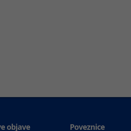
e objave
Poveznice