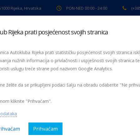
 51000 Rijeka, Hrvatska
PON-NED 00:00 - 24:00
(+38
ub Rijeka prati posjećenost svojih stranica
ki pregled
Pomoć na cesti
Servis
Preventiva
Spor
nica Autokluba Rijeka prati statističku posjećenost svojih stranica iskl
vanja nužnih informacija o privlačnosti i uspješnosti svojih stranica te
oristi uslugu treće strane pod nazivom Google Analytics.
23. INA Rally Poreč 2022.
rally poreč
 ne želite da se prikupljeni podaci šalju na obradu odaberite "Ne prih
nom kliknite "Prihvaćam".
podataka
rihvaćam
Prihvaćam