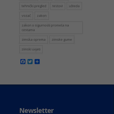
tehnički pregled
testovi
ušteda
vozač
zakon
zakon o sigurnosti prometa na
cestama
zimska oprema
zimske gume
zimski uvjeti
Facebook
Twitter
Share
Newsletter