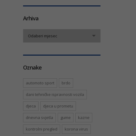
Arhiva
Arhiva
Odaberi mjesec
Oznake
automoto sport
brdo
dani tehničke ispravnosti vozila
djeca
djeca u prometu
dnevna svjetla
gume
kazne
kontrolni pregled
korona virus