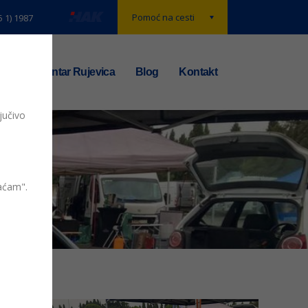
Pomoć na cesti
5 1) 1987
t
TS centar Rujevica
Blog
Kontakt
jučivo
vaćam".