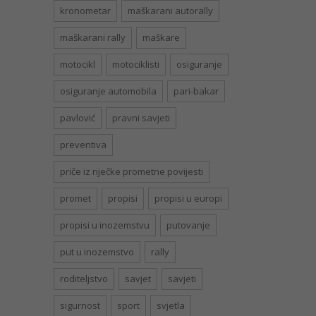
kronometar
maškarani autorally
maškarani rally
maškare
motocikl
motociklisti
osiguranje
osiguranje automobila
pari-bakar
pavlović
pravni savjeti
preventiva
priče iz riječke prometne povijesti
promet
propisi
propisi u europi
propisi u inozemstvu
putovanje
put u inozemstvo
rally
roditeljstvo
savjet
savjeti
sigurnost
sport
svjetla