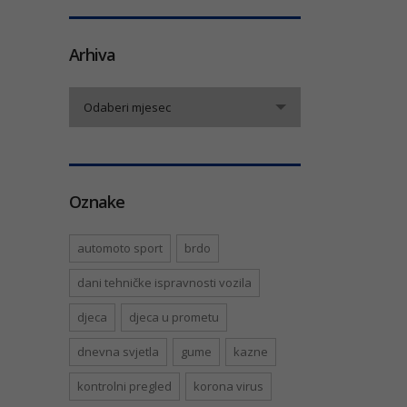
Arhiva
Arhiva
Odaberi mjesec
Oznake
automoto sport
brdo
dani tehničke ispravnosti vozila
djeca
djeca u prometu
dnevna svjetla
gume
kazne
kontrolni pregled
korona virus