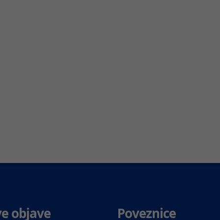
e objave
Poveznice