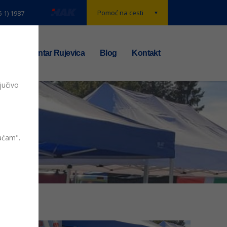
Pomoć na cesti
5 1) 1987
t
TS centar Rujevica
Blog
Kontakt
jučivo
vaćam".