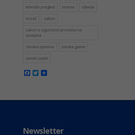
tehnički pregled
testovi
ušteda
vozač
zakon
zakon o sigurnosti prometa na
cestama
zimska oprema
zimske gume
zimski uvjeti
Facebook
Twitter
Share
Newsletter