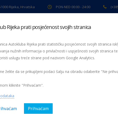
 51000 Rijeka, Hrvatska
PON-NED 00:00 - 24:00
(+38
ub Rijeka prati posjećenost svojih stranica
ki pregled
Pomoć na cesti
Servis
Preventiva
Spor
nica Autokluba Rijeka prati statističku posjećenost svojih stranica iskl
vanja nužnih informacija o privlačnosti i uspješnosti svojih stranica te
oristi uslugu treće strane pod nazivom Google Analytics.
28. GHD Petrol Q Ilirska Bistrica 2022.
kljun bistirca
 ne želite da se prikupljeni podaci šalju na obradu odaberite "Ne prih
nom kliknite "Prihvaćam".
podataka
rihvaćam
Prihvaćam