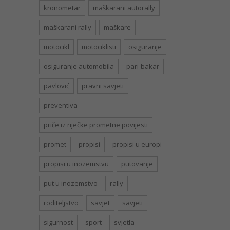
kronometar
maškarani autorally
maškarani rally
maškare
motocikl
motociklisti
osiguranje
osiguranje automobila
pari-bakar
pavlović
pravni savjeti
preventiva
priče iz riječke prometne povijesti
promet
propisi
propisi u europi
propisi u inozemstvu
putovanje
put u inozemstvo
rally
roditeljstvo
savjet
savjeti
sigurnost
sport
svjetla