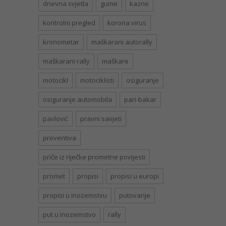
dnevna svjetla
gume
kazne
kontrolni pregled
korona virus
kronometar
maškarani autorally
maškarani rally
maškare
motocikl
motociklisti
osiguranje
osiguranje automobila
pari-bakar
pavlović
pravni savjeti
preventiva
priče iz riječke prometne povijesti
promet
propisi
propisi u europi
propisi u inozemstvu
putovanje
put u inozemstvo
rally