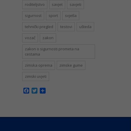
roditeljstvo
savjet
savjeti
sigurnost
sport
svjetla
tehnički pregled
testovi
ušteda
vozač
zakon
zakon o sigurnosti prometa na
cestama
zimska oprema
zimske gume
zimski uvjeti
Facebook
Twitter
Share