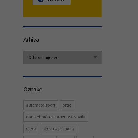
Arhiva
Arhiva
Odaberi mjesec
Oznake
automoto sport
brdo
dani tehničke ispravnosti vozila
djeca
djeca u prometu