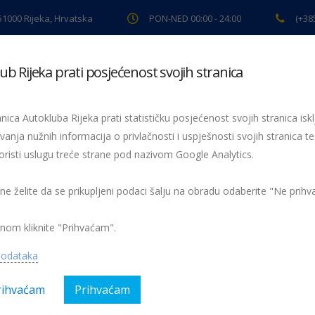
 51000 Rijeka, Hrvatska
PON-NED 00:00 - 24:00
(+38
ub Rijeka prati posjećenost svojih stranica
ki pregled
Pomoć na cesti
Servis
Preventiva
Spor
nica Autokluba Rijeka prati statističku posjećenost svojih stranica iskl
vanja nužnih informacija o privlačnosti i uspješnosti svojih stranica te
oristi uslugu treće strane pod nazivom Google Analytics.
29. rally Opatija 2022.
Kramer Cilj
 ne želite da se prikupljeni podaci šalju na obradu odaberite "Ne prih
nom kliknite "Prihvaćam".
podataka
rihvaćam
Prihvaćam