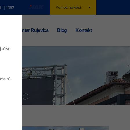
Pomoć na cesti
5 1) 1987
t
TS centar Rujevica
Blog
Kontakt
jučivo
vaćam".