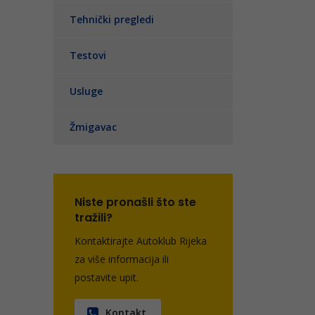
Tehnički pregledi
Testovi
Usluge
Žmigavac
Niste pronašli što ste
tražili?
Kontaktirajte Autoklub Rijeka
za više informacija ili
postavite upit.
Kontakt