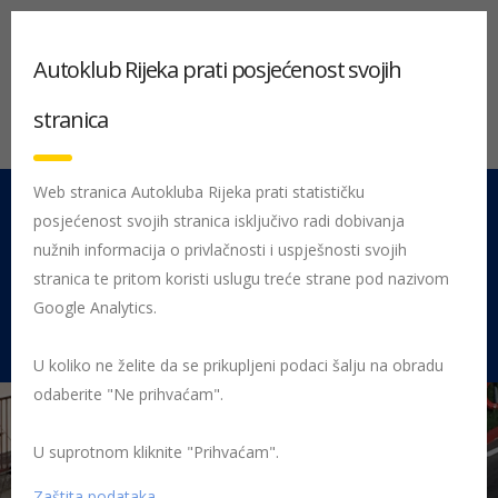
Autoklub Rijeka prati posjećenost svojih
stranica
Web stranica Autokluba Rijeka prati statističku
posjećenost svojih stranica isključivo radi dobivanja
051 212 442
Centrala
nužnih informacija o privlačnosti i uspješnosti svojih
Pon - Pet 08:00 - 16:00
stranica te pritom koristi uslugu treće strane pod nazivom
Google Analytics.
Rujevica 9/1, 51000 Rijeka
U koliko ne želite da se prikupljeni podaci šalju na obradu
odaberite "Ne prihvaćam".
U suprotnom kliknite "Prihvaćam".
Početna
Posljednje objavljene novosti
AK Rijeka
37. Buzetski
dani
Buzetski dani naslovnica
Zaštita podataka