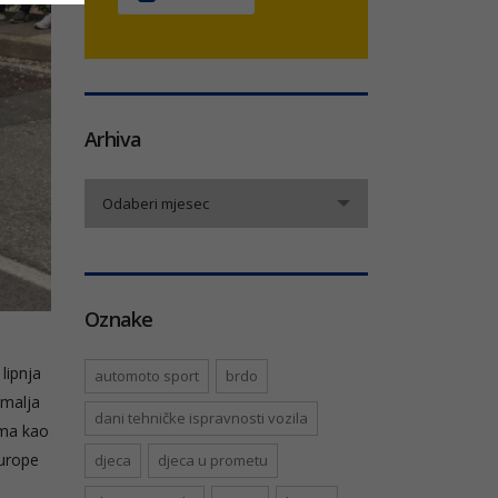
Arhiva
Arhiva
Odaberi mjesec
Oznake
lipnja
automoto sport
brdo
emalja
dani tehničke ispravnosti vozila
ima kao
Europe
djeca
djeca u prometu