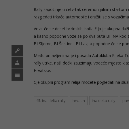
Rally započinje u četvrtak ceremonijalnim startom 
razgledati trkaće automobile i družiti se s vozačima
Vozit će se deset brzinskih ispita čija je ukupna
a kasno popodne voze se po dva puta BI INA kod za
BI Sljeme, BI Šestine i BI Laz, a popodne će se pono
Među prijavljenima je i posada Autokluba Rijeka To
rally utrke, naši dečki zauzimaju vodeće mjesto k
Hrvatske.
Cjelokupni program relija možete pogledati na služb
45. ina delta rally
hrvatin
ina delta rally
pav