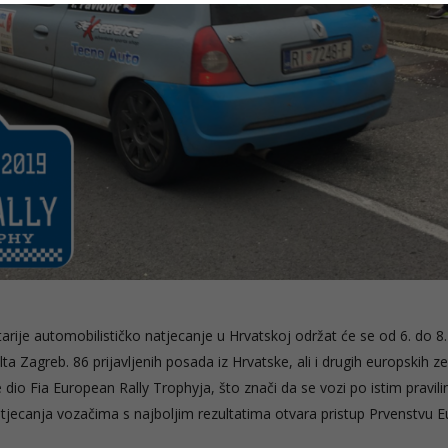
tarije automobilističko natjecanje u Hrvatskoj održat će se od 6. do 8. 
lta Zagreb. 86 prijavljenih posada iz Hrvatske, ali i drugih europskih z
e dio Fia European Rally Trophyja, što znači da se vozi po istim pravil
natjecanja vozačima s najboljim rezultatima otvara pristup Prvenstvu 