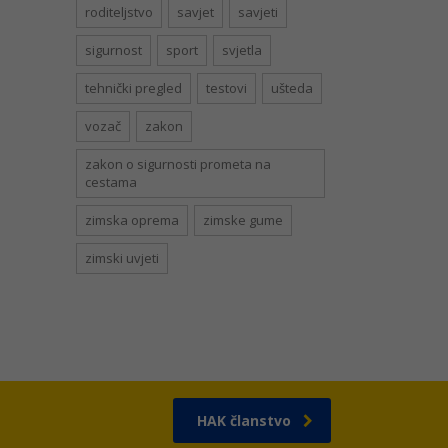
roditeljstvo
savjet
savjeti
sigurnost
sport
svjetla
tehnički pregled
testovi
ušteda
vozač
zakon
zakon o sigurnosti prometa na
cestama
zimska oprema
zimske gume
zimski uvjeti
HAK članstvo