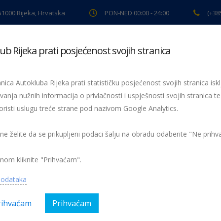
 51000 Rijeka, Hrvatska
PON-NED 00:00 - 24:00
(+38
ub Rijeka prati posjećenost svojih stranica
ki pregled
Pomoć na cesti
Servis
Preventiva
Spor
nica Autokluba Rijeka prati statističku posjećenost svojih stranica iskl
vanja nužnih informacija o privlačnosti i uspješnosti svojih stranica te
oristi uslugu treće strane pod nazivom Google Analytics.
rally sezone - "45. INA Delta Rally"
 ne želite da se prikupljeni podaci šalju na obradu odaberite "Ne prih
gorija:
AK Rijeka, Obavijesti, Sport
Nema kom
nom kliknite "Prihvaćam".
podataka
rihvaćam
Prihvaćam