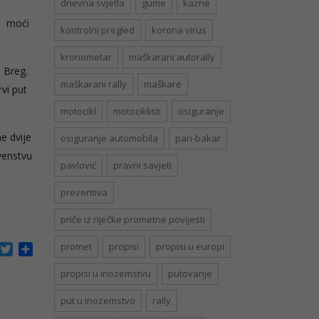
dnevna svjetla
gume
kazne
a, moći
kontrolni pregled
korona virus
kronometar
maškarani autorally
 Breg.
maškarani rally
maškare
vi put
motocikl
motociklisti
osiguranje
e dvije
osiguranje automobila
pari-bakar
venstvu
pavlović
pravni savjeti
preventiva
priče iz riječke prometne povijesti
promet
propisi
propisi u europi
acebook
Twitter
Share
propisi u inozemstvu
putovanje
put u inozemstvo
rally