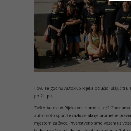
I ovu se godinu Autoklub Rijeka odlučio uključiti 
po 21. put.
Zašto Autoklub Rijeka voli Homo si teć? Godinama kr
auto-moto sport te različite akcije prometne preven
mjestom za život. Prvenstveno smo vezani uz vozač
ljude, naročito mlade, potaknuti na kretanje. Zato 