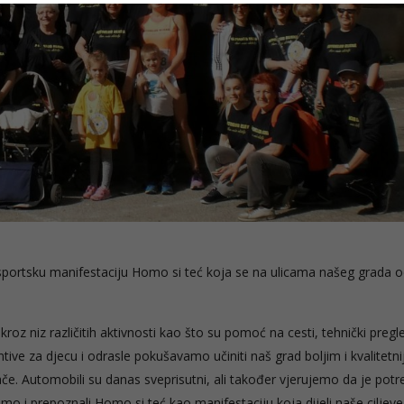
u sportsku manifestaciju Homo si teć koja se na ulicama našeg grada 
oz niz različitih aktivnosti kao što su pomoć na cesti, tehnički pregl
tive za djecu i odrasle pokušavamo učiniti naš grad boljim i kvalitetni
e. Automobili su danas sveprisutni, ali također vjerujemo da je pot
smo i prepoznali Homo si teć kao manifestaciju koja dijeli naše ciljeve