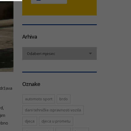
Arhiva
Arhiva
Odaberi mjesec
Oznake
održava
automoto sport
brdo
ed,
dani tehničke ispravnosti vozila
jim
djeca
djeca u prometu
rebno
 –