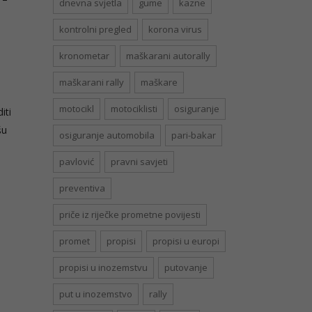
dnevna svjetla
gume
kazne
kontrolni pregled
korona virus
kronometar
maškarani autorally
maškarani rally
maškare
motocikl
motociklisti
osiguranje
iti
šu
osiguranje automobila
pari-bakar
pavlović
pravni savjeti
preventiva
priče iz riječke prometne povijesti
promet
propisi
propisi u europi
propisi u inozemstvu
putovanje
put u inozemstvo
rally