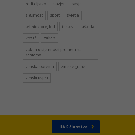
roditeljstvo
savjet
savjeti
sigurnost
sport
svjetla
tehnički pregled
testovi
ušteda
vozač
zakon
zakon o sigurnosti prometa na
cestama
zimska oprema
zimske gume
zimski uvjeti
HAK članstvo