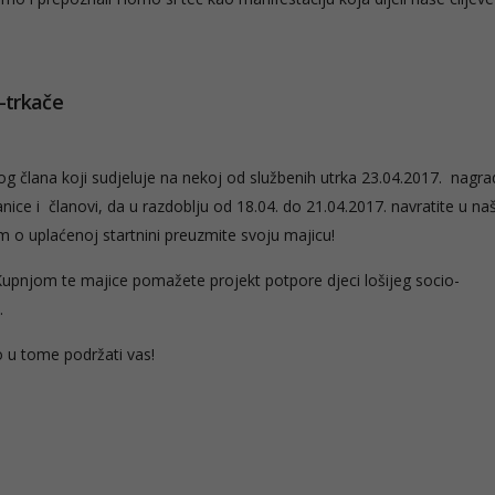
-trkače
og člana koji sudjeluje na nekoj od službenih utrka 23.04.2017. nagrad
ice i članovi, da u razdoblju od 18.04. do 21.04.2017. navratite u na
m o uplaćenoj startnini preuzmite svoju majicu!
 Kupnjom te majice pomažete projekt potpore djeci lošijeg socio-
.
o u tome podržati vas!