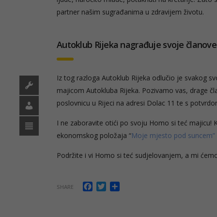
partner našim sugrađanima u zdravijem životu.
Autoklub Rijeka nagrađuje svoje članove
Iz tog razloga Autoklub Rijeka odlučio je svakog sv
majicom Autokluba Rijeka. Pozivamo vas, drage član
poslovnicu u Rijeci na adresi Dolac 11 te s potvrdo
I ne zaboravite otići po svoju Homo si teć majicu!
ekonomskog položaja “
Moje mjesto pod suncem”
Podržite i vi Homo si teć sudjelovanjem, a mi ćem
Facebook
Twitter
Share
SHARE