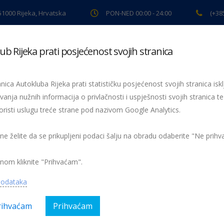
 51000 Rijeka, Hrvatska
PON-NED 00:00 - 24:00
(+38
ub Rijeka prati posjećenost svojih stranica
ki pregled
Pomoć na cesti
Servis
Preventiva
Spor
nica Autokluba Rijeka prati statističku posjećenost svojih stranica iskl
Homo si teć
vanja nužnih informacija o privlačnosti i uspješnosti svojih stranica te
oristi uslugu treće strane pod nazivom Google Analytics.
gorija:
AK Rijeka, Članstvo
Nema kom
 ne želite da se prikupljeni podaci šalju na obradu odaberite "Ne prih
nom kliknite "Prihvaćam".
podataka
rihvaćam
Prihvaćam