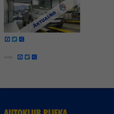
Facebook
Twitter
Share
Facebook
Twitter
Share
SHARE