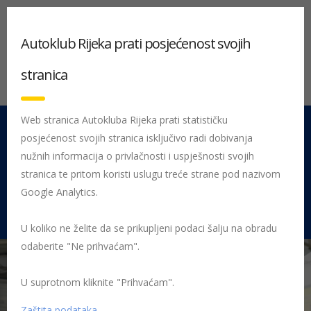
Autoklub Rijeka prati posjećenost svojih
stranica
Web stranica Autokluba Rijeka prati statističku
posjećenost svojih stranica isključivo radi dobivanja
051 212 442
Centrala
nužnih informacija o privlačnosti i uspješnosti svojih
Pon - Pet 08:00 - 16:00
stranica te pritom koristi uslugu treće strane pod nazivom
Google Analytics.
Rujevica 9/1, 51000 Rijeka
U koliko ne želite da se prikupljeni podaci šalju na obradu
odaberite "Ne prihvaćam".
U suprotnom kliknite "Prihvaćam".
Početna
Posljednje objavljene novosti
AK Rijeka
Aktualnosti
vezane uz tehničke preglede u razdoblju epidemije korona virusa
Zaštita podataka