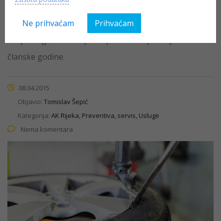
Članovi u članskom modelu Start imaju mogućnost
jedne, a članovi u članskim modelima Optimum i Europa
Ne prihvaćam
Prihvaćam
imaju mogućnost dvije besplatne zamjene tijekom
članske godine.
08.04.2015
Objavio:
Tomislav Šepić
Kategorija:
AK Rijeka, Preventiva, servis, Usluge
Nema komentara