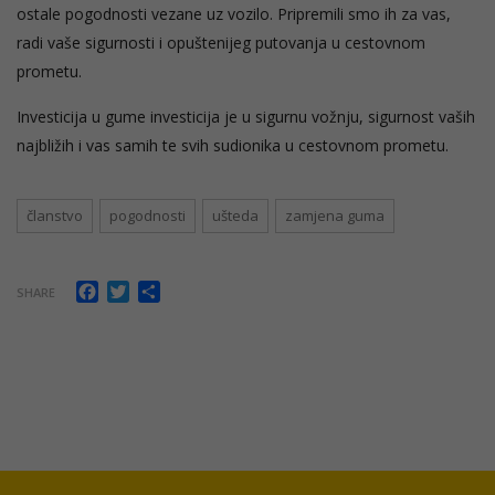
ostale pogodnosti vezane uz vozilo. Pripremili smo ih za vas,
radi vaše sigurnosti i opuštenijeg putovanja u cestovnom
prometu.
Investicija u gume investicija je u sigurnu vožnju, sigurnost vaših
najbližih i vas samih te svih sudionika u cestovnom prometu.
članstvo
pogodnosti
ušteda
zamjena guma
Facebook
Twitter
Share
SHARE