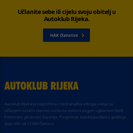
Učlanite sebe ili cijelu svoju obitelj u
Autoklub Rijeka.
HAK članstvo
Autoklub Rijeka je neprofitna i nestranačka udruga u koju su
učlanjeni vozači i vlasnici vozila na motorni pogon, uglavnom žitelji
Primorsko-goranske županije. Povjerenje Autoklubu Rijeka godišnje
daje više od 17.000 članova.