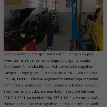
Kada govorimo o promjeni guma obično je riječ o skupim
investicijama ali ipak se radi o ulaganju u sigurnu vožnju.
Kao članovi Autokluba Rijeka / HAK-a iskoristite pogodnost i
zamijenite svoje gume potpuno BESPLATNO u gumi servisu na
Preluku, Preluk 6. Članska pogodnosto obuhvaćaja besplatnu
demontažu i montažu guma te balansiranje kotača na vozilu.
Sve informacije o usluzi možete dobiti na brojeve telefona
051/621-824 ili na mobitel: 099/ 257-3185. Pozivamo sve naše
članove da iskoriste ovu pogodnost, dođu kontrolne preglede i