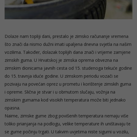
Dolaze nam topliji dani, prestalo je zimsko računanje vremena
što znači da nismo dužni imati upaljena dnevna svjetla na našim
vozilima. Također, dolazak toplijih dana znači i vrijeme zamjene
zimskih guma. U Hrvatskoj je zimska oprema obvezna na
zimskim dionicama javnih cesta od 15. studenoga tekuće godine
do 15. travnja iduće godine. U zimskom periodu vozači se
pozivaju na povećan oprez u prometu i korištenje zimskih guma
i opreme. Slična je stvar i u obrnutom slučaju, vožnja na
zimskim gumama kod visokih temperatura može biti jednako
opasna.
Naime, zimske gume zbog povišenih temperatura nemaju više
toliko prianjanja na podlogu, velike temperature ih uništavaju te
se gume počinju trgati. U takvim uvjetima niste sigurni u vozilu,