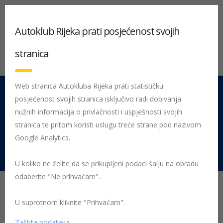
Autoklub Rijeka prati posjećenost svojih
stranica
Web stranica Autokluba Rijeka prati statističku
posjećenost svojih stranica isključivo radi dobivanja
051 212 442
Centrala
nužnih informacija o privlačnosti i uspješnosti svojih
Pon - Pet 08:00 - 16:00
stranica te pritom koristi uslugu treće strane pod nazivom
Google Analytics.
Rujevica 9/1, 51000 Rijeka
U koliko ne želite da se prikupljeni podaci šalju na obradu
odaberite "Ne prihvaćam".
Besplatna zamjena
zimskih guma u AK Rijeka
U suprotnom kliknite "Prihvaćam".
Zaštita podataka