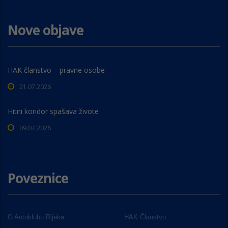
Nove objave
HAK članstvo – pravne osobe
21.07.2026
Hitni koridor spašava živote
09.07.2026
Poveznice
O Autoklubu Rijeka
HAK Članstvo