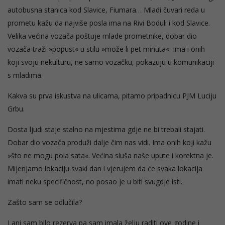
autobusna stanica kod Slavice, Fiumara… Mladi čuvari reda u
prometu kažu da najviše posla ima na Rivi Boduli i kod Slavice.
Velika većina vozača poštuje mlade prometnike, dobar dio
vozača traži »popust« u stilu »može li pet minuta«. Ima i onih
koji svoju nekulturu, ne samo vozačku, pokazuju u komunikaciji
s mladima.
Kakva su prva iskustva na ulicama, pitamo pripadnicu PJM Luciju
Grbu.
Dosta ljudi staje stalno na mjestima gdje ne bi trebali stajati.
Dobar dio vozača produži dalje čim nas vidi. Ima onih koji kažu
»što ne mogu pola sata«. Većina sluša naše upute i korektna je.
Mijenjamo lokaciju svaki dan i vjerujem da će svaka lokacija
imati neku specifičnost, no posao je u biti svugdje isti.
Zašto sam se odlučila?
Lani sam bilo rezerva pa sam imala želju raditi ove godine i