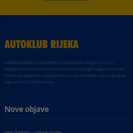
Autoklub Rijeka je neprofitna i nestranačka udruga u koju su
učlanjeni vozači i vlasnici vozila na motorni pogon, uglavnom žitelji
Primorsko-goranske županije. Povjerenje Autoklubu Rijeka godišnje
daje više od 17.000 članova.
Nove objave
HAK članstvo – pravne osobe