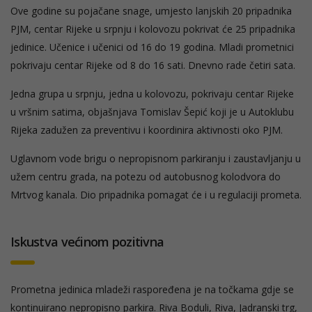
Ove godine su pojačane snage, umjesto lanjskih 20 pripadnika
PJM, centar Rijeke u srpnju i kolovozu pokrivat će 25 pripadnika
jedinice. Učenice i učenici od 16 do 19 godina. Mladi prometnici
pokrivaju centar Rijeke od 8 do 16 sati. Dnevno rade četiri sata.
Jedna grupa u srpnju, jedna u kolovozu, pokrivaju centar Rijeke
u vršnim satima, objašnjava Tomislav Šepić koji je u Autoklubu
Rijeka zadužen za preventivu i koordinira aktivnosti oko PJM.
Uglavnom vode brigu o nepropisnom parkiranju i zaustavljanju u
užem centru grada, na potezu od autobusnog kolodvora do
Mrtvog kanala. Dio pripadnika pomagat će i u regulaciji prometa.
Iskustva većinom pozitivna
Prometna jedinica mladeži raspoređena je na točkama gdje se
kontinuirano nepropisno parkira. Riva Boduli, Riva, Jadranski trg,