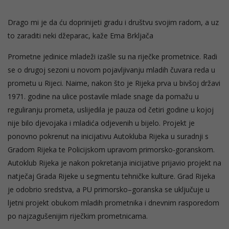
Drago mi je da ću doprinijeti gradu i društvu svojim radom, a uz
to zaraditi neki džeparac, kaže Ema Brkljača
Prometne jedinice mladeži izašle su na riječke prometnice. Radi
se o drugoj sezoni u novom pojavljivanju mladih čuvara reda u
prometu u Rijeci. Naime, nakon što je Rijeka prva u bivšoj državi
1971. godine na ulice postavile mlade snage da pomažu u
reguliranju prometa, uslijedila je pauza od četiri godine u kojoj
nije bilo djevojaka i mladića odjevenih u bijelo. Projekt je
ponovno pokrenut na inicijativu Autokluba Rijeka u suradnji s
Gradom Rijeka te Policijskom upravom primorsko-goranskom.
Autoklub Rijeka je nakon pokretanja inicijative prijavio projekt na
natječaj Grada Rijeke u segmentu tehničke kulture. Grad Rijeka
je odobrio sredstva, a PU primorsko–goranska se uključuje u
ljetni projekt obukom mladih prometnika i dnevnim rasporedom
po najzagušenijim riječkim prometnicama.