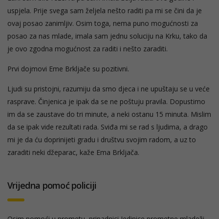
uspjela. Prije svega sam željela nešto raditi pa mi se čini da je
ovaj posao zanimljiv. Osim toga, nema puno mogućnosti za
posao za nas mlade, imala sam jednu soluciju na Krku, tako da
je ovo zgodna mogućnost za raditi i nešto zaraditi.
Prvi dojmovi Eme Brkljače su pozitivni.
Ljudi su pristojni, razumiju da smo djeca i ne upuštaju se u veće
rasprave. Činjenica je ipak da se ne poštuju pravila. Dopustimo
im da se zaustave do tri minute, a neki ostanu 15 minuta. Mislim
da se ipak vide rezultati rada. Sviđa mi se rad s ljudima, a drago
mi je da ću doprinijeti gradu i društvu svojim radom, a uz to
zaraditi neki džeparac, kaže Ema Brkljača.
Vrijedna pomoć policiji
Osim pomoći u prometu, pripadnici Jedinice prometne mladeži