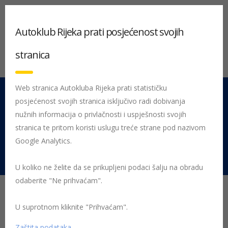
Autoklub Rijeka prati posjećenost svojih
stranica
Web stranica Autokluba Rijeka prati statističku
posjećenost svojih stranica isključivo radi dobivanja
051 212 442
Centrala
nužnih informacija o privlačnosti i uspješnosti svojih
Pon - Pet 08:00 - 16:00
stranica te pritom koristi uslugu treće strane pod nazivom
Google Analytics.
Rujevica 9/1, 51000 Rijeka
U koliko ne želite da se prikupljeni podaci šalju na obradu
odaberite "Ne prihvaćam".
PROMETNA JEDINICA
MLADEŽI PONOVNO NA
U suprotnom kliknite "Prihvaćam".
Zaštita podataka