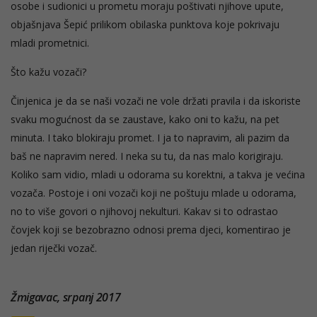
osobe i sudionici u prometu moraju poštivati njihove upute,
objašnjava Šepić prilikom obilaska punktova koje pokrivaju
mladi prometnici.
Što kažu vozači?
Činjenica je da se naši vozači ne vole držati pravila i da iskoriste
svaku mogućnost da se zaustave, kako oni to kažu, na pet
minuta. I tako blokiraju promet. I ja to napravim, ali pazim da
baš ne napravim nered. I neka su tu, da nas malo korigiraju.
Koliko sam vidio, mladi u odorama su korektni, a takva je većina
vozača. Postoje i oni vozači koji ne poštuju mlade u odorama,
no to više govori o njihovoj nekulturi. Kakav si to odrastao
čovjek koji se bezobrazno odnosi prema djeci, komentirao je
jedan riječki vozač.
Žmigavac, srpanj 2017