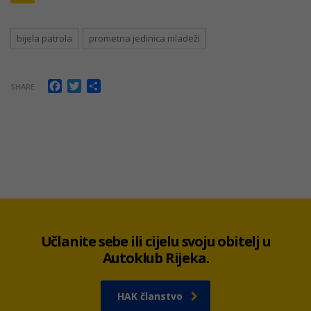
bijela patrola
prometna jedinica mladeži
Facebook
Twitter
Share
SHARE
Učlanite sebe ili cijelu svoju obitelj u
Autoklub Rijeka.
HAK članstvo