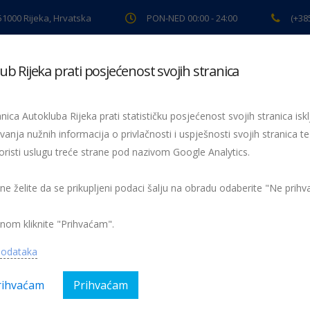
 51000 Rijeka, Hrvatska
PON-NED 00:00 - 24:00
(+38
ub Rijeka prati posjećenost svojih stranica
ki pregled
Pomoć na cesti
Servis
Preventiva
Spor
nica Autokluba Rijeka prati statističku posjećenost svojih stranica iskl
vanja nužnih informacija o privlačnosti i uspješnosti svojih stranica te
oristi uslugu treće strane pod nazivom Google Analytics.
Sve o CRO autosportu – Brzi i žestoki
179365_372157482877620_89055771
7620_89055771_n
 ne želite da se prikupljeni podaci šalju na obradu odaberite "Ne prih
nom kliknite "Prihvaćam".
podataka
rihvaćam
Prihvaćam