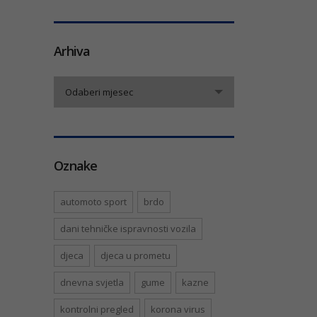
Arhiva
Arhiva
Odaberi mjesec
Oznake
automoto sport
brdo
dani tehničke ispravnosti vozila
djeca
djeca u prometu
dnevna svjetla
gume
kazne
kontrolni pregled
korona virus