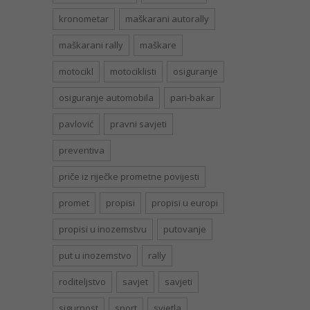
kronometar
maškarani autorally
maškarani rally
maškare
motocikl
motociklisti
osiguranje
osiguranje automobila
pari-bakar
pavlović
pravni savjeti
preventiva
priče iz riječke prometne povijesti
promet
propisi
propisi u europi
propisi u inozemstvu
putovanje
put u inozemstvo
rally
roditeljstvo
savjet
savjeti
sigurnost
sport
svjetla