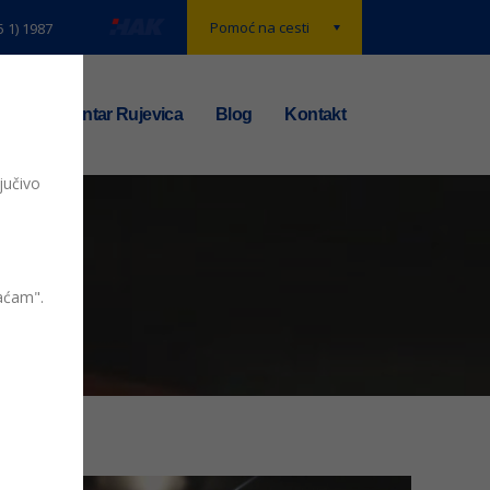
Pomoć na cesti
5 1) 1987
t
TS centar Rujevica
Blog
Kontakt
jučivo
_n
vaćam".