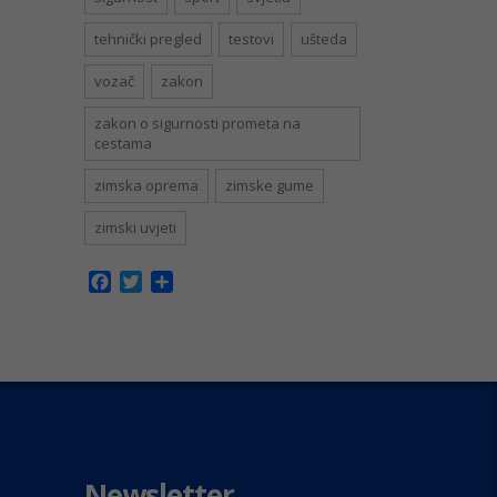
tehnički pregled
testovi
ušteda
vozač
zakon
zakon o sigurnosti prometa na
cestama
zimska oprema
zimske gume
zimski uvjeti
Facebook
Twitter
Share
Newsletter