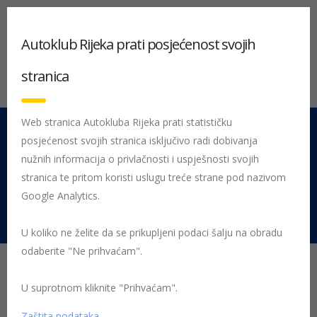
Autoklub Rijeka prati posjećenost svojih
stranica
Web stranica Autokluba Rijeka prati statističku
posjećenost svojih stranica isključivo radi dobivanja
051 212 442
Centrala
nužnih informacija o privlačnosti i uspješnosti svojih
Pon - Pet 08:00 - 16:00
stranica te pritom koristi uslugu treće strane pod nazivom
Google Analytics.
Rujevica 9/1, 51000 Rijeka
U koliko ne želite da se prikupljeni podaci šalju na obradu
odaberite "Ne prihvaćam".
Dani tehničke ispravnosti
vozila 2017.
U suprotnom kliknite "Prihvaćam".
Zaštita podataka