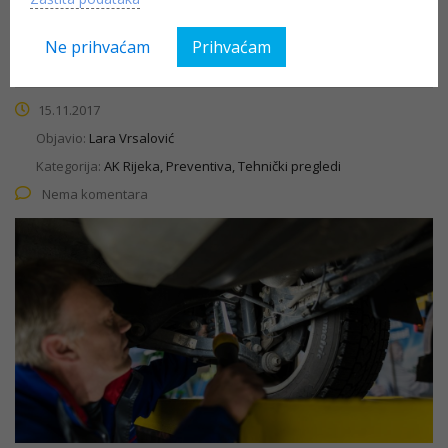
Od 20.11. do 25.11. besplatni kontrolni tehnički pregledi
na našim stanicama na Preluku i Pagu
Ne prihvaćam
Prihvaćam
15.11.2017
Objavio:
Lara Vrsalović
Kategorija:
AK Rijeka, Preventiva, Tehnički pregledi
Nema komentara