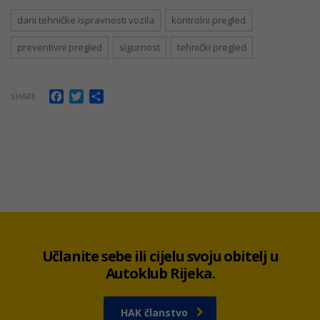
dani tehničke ispravnosti vozila
kontrolni pregled
preventivni pregled
sigurnost
tehnički pregled
Facebook
Twitter
Share
SHARE
Učlanite sebe ili cijelu svoju obitelj u
Autoklub Rijeka.
HAK članstvo