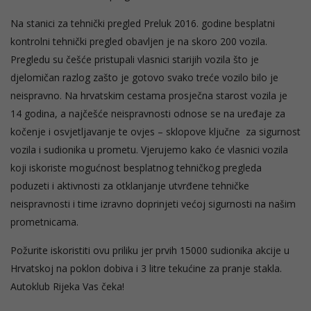
Na stanici za tehnički pregled Preluk 2016. godine besplatni
kontrolni tehnički pregled obavljen je na skoro 200 vozila.
Pregledu su češće
pristupali vlasnici starijih vozila što je
djelomičan razlog zašto je gotovo svako treće vozilo bilo je
neispravno. Na hrvatskim cestama prosječna starost vozila je
14 godina, a najčešće neispravnosti odnose se na uređaje za
kočenje i osvjetljavanje te ovjes – sklopove ključne za sigurnost
vozila i sudionika u prometu. Vjerujemo kako će vlasnici vozila
koji iskoriste mogućnost besplatnog tehničkog pregleda
poduzeti i aktivnosti za otklanjanje utvrđene tehničke
neispravnosti i time izravno doprinjeti većoj sigurnosti na našim
prometnicama.
Požurite iskoristiti ovu priliku jer prvih 15000 sudionika akcije u
Hrvatskoj na poklon dobiva i 3 litre tekućine za pranje stakla.
Autoklub Rijeka Vas čeka!