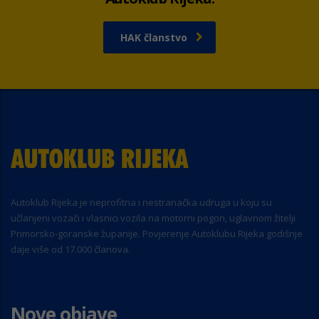
HAK članstvo
Autoklub Rijeka je neprofitna i nestranačka udruga u koju su
učlanjeni vozači i vlasnici vozila na motorni pogon, uglavnom žitelji
Primorsko-goranske županije. Povjerenje Autoklubu Rijeka godišnje
daje više od 17.000 članova.
Nove objave