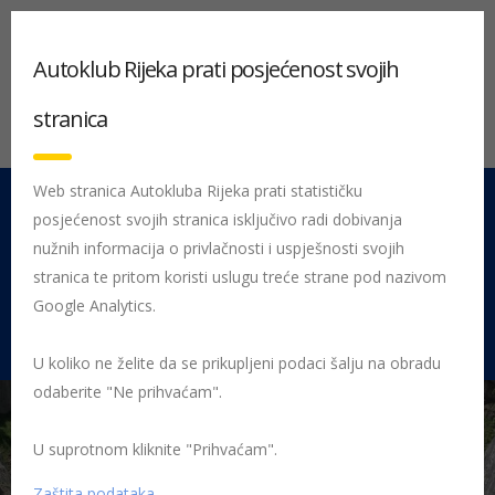
Autoklub Rijeka prati posjećenost svojih
stranica
Web stranica Autokluba Rijeka prati statističku
posjećenost svojih stranica isključivo radi dobivanja
051 212 442
Centrala
nužnih informacija o privlačnosti i uspješnosti svojih
Pon - Pet 08:00 - 16:00
stranica te pritom koristi uslugu treće strane pod nazivom
Google Analytics.
Rujevica 9/1, 51000 Rijeka
U koliko ne želite da se prikupljeni podaci šalju na obradu
odaberite "Ne prihvaćam".
U suprotnom kliknite "Prihvaćam".
Početna
Posljednje objavljene novosti
AK Rijeka
Zatvorite
prozore i skinite sunčane naočale
tunel
Zaštita podataka