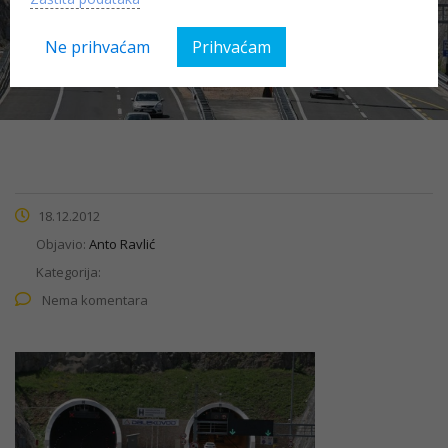
tunel
Ne prihvaćam
Prihvaćam
18.12.2012
Objavio:
Anto Ravlić
Kategorija:
Nema komentara