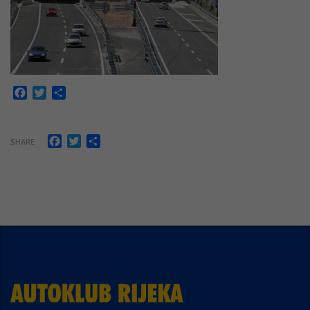
Facebook
Twitter
Share
Facebook
Twitter
Share
SHARE