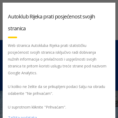
Autoklub Rijeka prati posjećenost svojih
stranica
Web stranica Autokluba Rijeka prati statističku
posjećenost svojih stranica isključivo radi dobivanja
051 212 442
Centrala
nužnih informacija o privlačnosti i uspješnosti svojih
Pon - Pet 08:00 - 16:00
stranica te pritom koristi uslugu treće strane pod nazivom
Google Analytics.
Rujevica 9/1, 51000 Rijeka
U koliko ne želite da se prikupljeni podaci šalju na obradu
odaberite "Ne prihvaćam".
U suprotnom kliknite "Prihvaćam".
Početna
Posljednje objavljene novosti
AK Rijeka
Ekipna
pobjeda Autokluba Rijeka za otvaranje nove rally sezone
kramer
Zaštita podataka