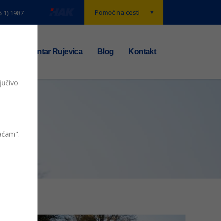
Pomoć na cesti
5 1) 1987
t
TS centar Rujevica
Blog
Kontakt
jučivo
861
vaćam".