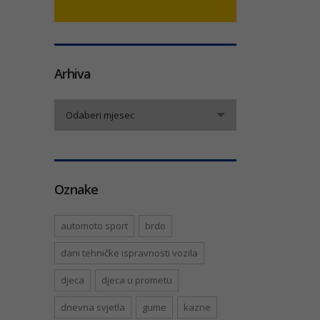
Arhiva
Arhiva
Odaberi mjesec
Oznake
automoto sport
brdo
dani tehničke ispravnosti vozila
djeca
djeca u prometu
dnevna svjetla
gume
kazne