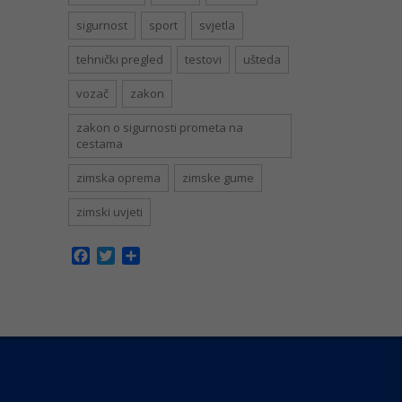
sigurnost
sport
svjetla
tehnički pregled
testovi
ušteda
vozač
zakon
zakon o sigurnosti prometa na
cestama
zimska oprema
zimske gume
zimski uvjeti
Facebook
Twitter
Share