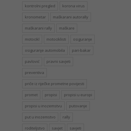
kontrolni pregled
korona virus
kronometar
maškarani autorally
maškarani rally
maškare
motocikl
motociklisti
osiguranje
osiguranje automobila
pari-bakar
pavlović
pravni savjeti
preventiva
priče iz riječke prometne povijesti
promet
propisi
propisi u europi
propisi u inozemstvu
putovanje
put u inozemstvo
rally
roditeljstvo
savjet
savjeti