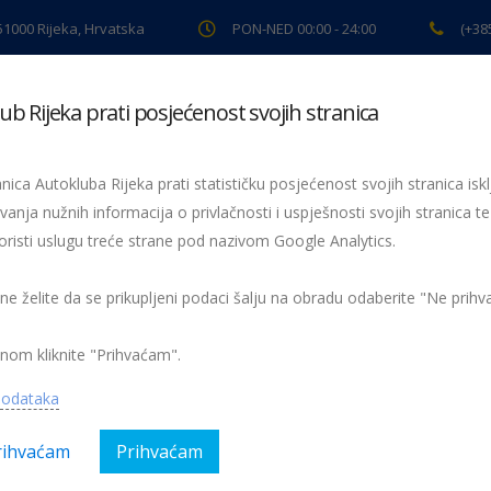
 51000 Rijeka, Hrvatska
PON-NED 00:00 - 24:00
(+38
ub Rijeka prati posjećenost svojih stranica
ki pregled
Pomoć na cesti
Servis
Preventiva
Spor
nica Autokluba Rijeka prati statističku posjećenost svojih stranica iskl
vanja nužnih informacija o privlačnosti i uspješnosti svojih stranica te
oristi uslugu treće strane pod nazivom Google Analytics.
Ekipna pobjeda Autokluba Rijeka za otvaranje nove rally sezone
MWH09
 ne želite da se prikupljeni podaci šalju na obradu odaberite "Ne prih
nom kliknite "Prihvaćam".
podataka
rihvaćam
Prihvaćam