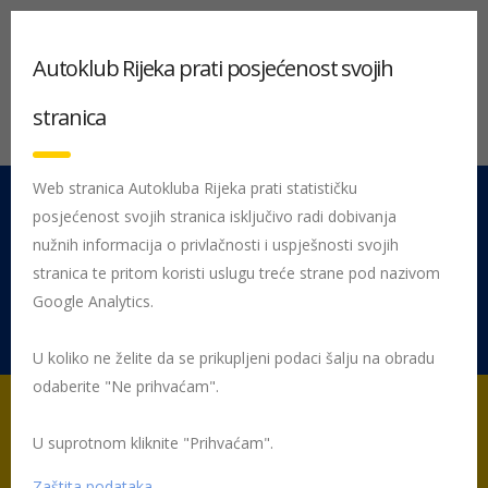
Autoklub Rijeka prati posjećenost svojih
stranica
Web stranica Autokluba Rijeka prati statističku
posjećenost svojih stranica isključivo radi dobivanja
051 212 442
Centrala
nužnih informacija o privlačnosti i uspješnosti svojih
Pon - Pet 08:00 - 16:00
stranica te pritom koristi uslugu treće strane pod nazivom
Google Analytics.
Rujevica 9/1, 51000 Rijeka
U koliko ne želite da se prikupljeni podaci šalju na obradu
odaberite "Ne prihvaćam".
U suprotnom kliknite "Prihvaćam".
Početna
Posljednje objavljene novosti
AK Rijeka
Europski
dan bez poginulih u prometu
prisega za sigurnost prometa
Zaštita podataka