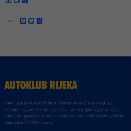
Facebook
Twitter
Share
Facebook
Twitter
Share
SHARE
Autoklub Rijeka je neprofitna i nestranačka udruga u koju su
učlanjeni vozači i vlasnici vozila na motorni pogon, uglavnom žitelji
Primorsko-goranske županije. Povjerenje Autoklubu Rijeka godišnje
daje više od 17.000 članova.