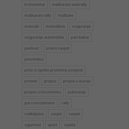
kronometar
maškarani autorally
maškarani rally
maškare
motocikl
motociklisti
osiguranje
osiguranje automobila
pari-bakar
pavlović
pravni savjeti
preventiva
priče iz riječke prometne povijesti
promet
propisi
propisi u europi
propisi u inozemstvu
putovanje
put u inozemstvo
rally
roditeljstvo
savjet
savjeti
sigurnost
sport
svjetla