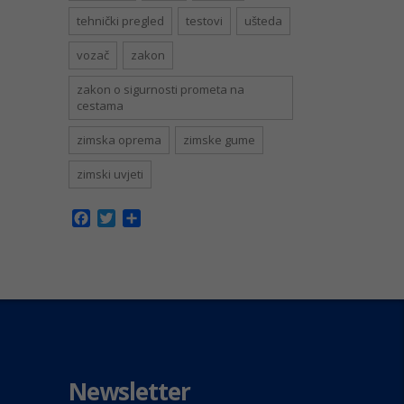
tehnički pregled
testovi
ušteda
vozač
zakon
zakon o sigurnosti prometa na
cestama
zimska oprema
zimske gume
zimski uvjeti
Facebook
Twitter
Share
Newsletter