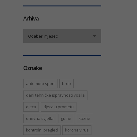
Arhiva
Arhiva
Odaberi mjesec
Oznake
automoto sport
brdo
dani tehničke ispravnosti vozila
djeca
djeca u prometu
dnevna svjetla
gume
kazne
kontrolni pregled
korona virus