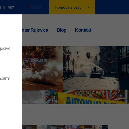
Pomoć na cesti
5 1) 1987
t
TS centar Rujevica
Blog
Kontakt
jučivo
20
vaćam".