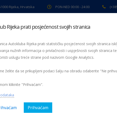
 51000 Rijeka, Hrvatska
PON-NED 00:00 - 24:00
(+38
ub Rijeka prati posjećenost svojih stranica
ki pregled
Pomoć na cesti
Servis
Preventiva
Spor
nica Autokluba Rijeka prati statističku posjećenost svojih stranica iskl
vanja nužnih informacija o privlačnosti i uspješnosti svojih stranica te
oristi uslugu treće strane pod nazivom Google Analytics.
Fotonatječaj “29. Maškarani autorally Pariz-Bakar u slici”
Fotonatjecaj 20
 ne želite da se prikupljeni podaci šalju na obradu odaberite "Ne prih
nom kliknite "Prihvaćam".
podataka
rihvaćam
Prihvaćam