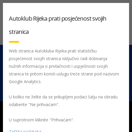
Autoklub Rijeka prati posjećenost svojih
stranica
Web stranica Autokluba Rijeka prati statističku
posjećenost svojih stranica isključivo radi dobivanja
051 212 442
Centrala
nužnih informacija o privlačnosti i uspješnosti svojih
Pon - Pet 08:00 - 16:00
stranica te pritom koristi uslugu treće strane pod nazivom
Google Analytics.
Rujevica 9/1, 51000 Rijeka
U koliko ne želite da se prikupljeni podaci šalju na obradu
odaberite "Ne prihvaćam".
U suprotnom kliknite "Prihvaćam".
Početna
Posljednje objavljene novosti
AK Rijeka
Hakove
prometne pustolovine za novi naraštaj prvašića
Hakove prometne
Zaštita podataka