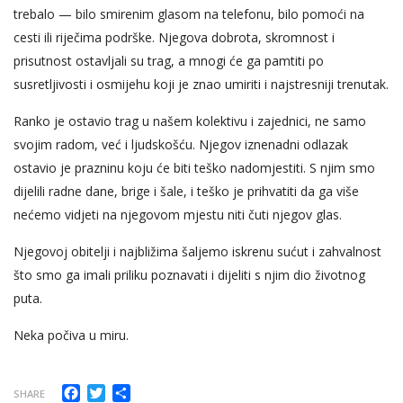
trebalo — bilo smirenim glasom na telefonu, bilo pomoći na
cesti ili riječima podrške. Njegova dobrota, skromnost i
prisutnost ostavljali su trag, a mnogi će ga pamtiti po
susretljivosti i osmijehu koji je znao umiriti i najstresniji trenutak.
Ranko je ostavio trag u našem kolektivu i zajednici, ne samo
svojim radom, već i ljudskošću. Njegov iznenadni odlazak
ostavio je prazninu koju će biti teško nadomjestiti. S njim smo
dijelili radne dane, brige i šale, i teško je prihvatiti da ga više
nećemo vidjeti na njegovom mjestu niti čuti njegov glas.
Njegovoj obitelji i najbližima šaljemo iskrenu sućut i zahvalnost
što smo ga imali priliku poznavati i dijeliti s njim dio životnog
puta.
Neka počiva u miru.
Facebook
Twitter
Share
SHARE