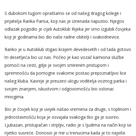
S dubokom tugom opraštamo se od našeg dragog kolege i
prijatelja Ranka Parisa, koji nas je iznenada napustio. Njegov
odlazak pogodio je cijeli Autoklub Rijeka jer smo izgubili čovjeka
koji je godinama bio dio naše radne obitelji i svakodnevice.
Ranko je u Autoklub stigao krajem devedesetih i od tada gotovo
tri desetljeća bio uz nas. Počeo je kao vozač kamiona službe
pomoći na cesti, gdje je svojim smirenim pristupom i
spremnošću da pomogne svakome postao prepoznatljivo lice
našeg kluba. Kasnije je preuzeo ulogu voditelja voznog parka i
svojim znanjem, iskustvom i odgovornošću bio oslonac
mnogima.
Bio je čovjek koji je uvijek našao vremena za druge, s toplinom i
jednostavnošću koja je osvajala svakoga tko ga je susreo.
Ljubazan, pristupačan i strpljiv, radio je s ljudima na način koji se
rijetko susreće. Donosio je mir u trenucima kada je to najviše