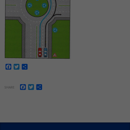
Facebook
Twitter
Share
Facebook
Twitter
Share
SHARE