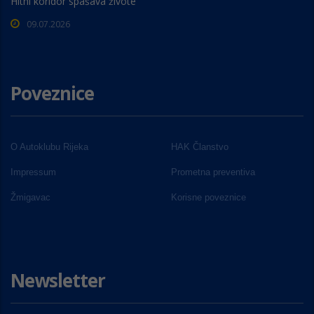
Hitni koridor spašava živote
09.07.2026
Poveznice
O Autoklubu Rijeka
HAK Članstvo
Impressum
Prometna preventiva
Žmigavac
Korisne poveznice
Newsletter