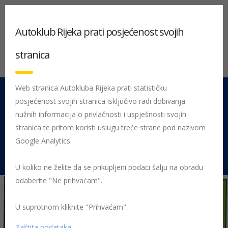
Autoklub Rijeka prati posjećenost svojih
stranica
Web stranica Autokluba Rijeka prati statističku
posjećenost svojih stranica isključivo radi dobivanja
051 212 442
Centrala
nužnih informacija o privlačnosti i uspješnosti svojih
Pon - Pet 08:00 - 16:00
stranica te pritom koristi uslugu treće strane pod nazivom
Google Analytics.
Rujevica 9/1, 51000 Rijeka
U koliko ne želite da se prikupljeni podaci šalju na obradu
odaberite "Ne prihvaćam".
U suprotnom kliknite "Prihvaćam".
Početna
Posljednje objavljene novosti
AK Rijeka
Kako voziti u
kružnom toku?
kruzni tok pravila
Zaštita podataka