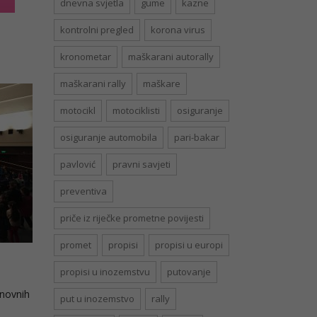
dnevna svjetla
gume
kazne
kontrolni pregled
korona virus
kronometar
maškarani autorally
maškarani rally
maškare
motocikl
motociklisti
osiguranje
osiguranje automobila
pari-bakar
pavlović
pravni savjeti
preventiva
priče iz riječke prometne povijesti
promet
propisi
propisi u europi
propisi u inozemstvu
putovanje
snovnih
put u inozemstvo
rally