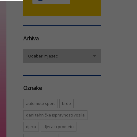
Arhiva
Arhiva
Odaberi mjesec
Oznake
automoto sport
brdo
dani tehničke ispravnosti vozila
djeca
djeca u prometu