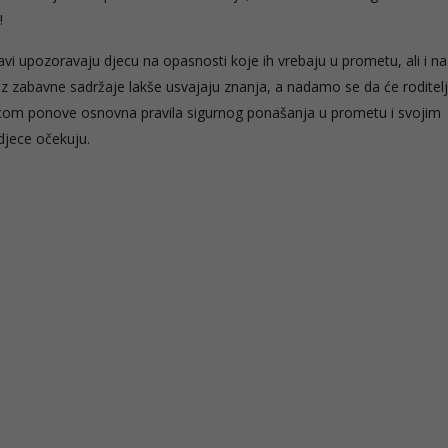
!
tavi upozoravaju djecu na opasnosti koje ih vrebaju u prometu, ali i na
z zabavne sadržaje lakše usvajaju znanja, a nadamo se da će roditelji
djecom ponove osnovna pravila sigurnog ponašanja u prometu i svojim
djece očekuju.