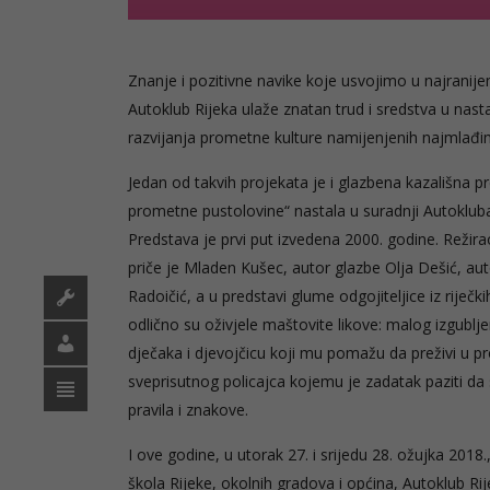
Znanje i pozitivne navike koje usvojimo u najranij
Autoklub Rijeka ulaže znatan trud i sredstva u na
razvijanja prometne kulture namijenjenih najmlađ
Jedan od takvih projekata je i glazbena kazališna 
prometne pustolovine“ nastala u suradnji Autokluba
Predstava je prvi put izvedena 2000. godine. Režira
priče je Mladen Kušec, autor glazbe Olja Dešić, au
Radoičić, a u predstavi glume odgojiteljice iz riječki
odlično su oživjele maštovite likove: malog izgubl
dječaka i djevojčicu koji mu pomažu da preživi u 
sveprisutnog policajca kojemu je zadatak paziti da
pravila i znakove.
I ove godine, u utorak 27. i srijedu 28. ožujka 2
škola Rijeke, okolnih gradova i općina, Autoklub Ri