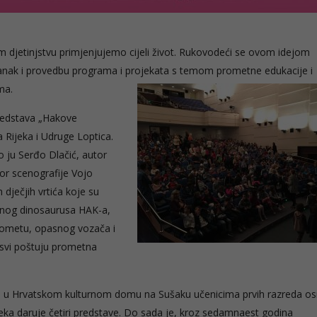
em djetinjstvu primjenjujemo cijeli život. Rukovodeći se ovom idejom
stanak i provedbu programa i projekata s temom prometne edukacije i
ima.
predstava „Hakove
 Rijeka i Udruge Loptica.
o ju Serđo Dlačić, autor
tor scenografije Vojo
h dječjih vrtića koje su
jenog dinosaurusa HAK-a,
prometu, opasnog vozača i
 svi poštuju prometna
018., u Hrvatskom kulturnom domu na Sušaku učenicima prvih razreda o
jeka daruje četiri predstave. Do sada je, kroz sedamnaest godina