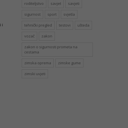
roditeljstvo
savjet
savjeti
sigurnost
sport
svjetla
 i
tehnički pregled
testovi
ušteda
vozač
zakon
zakon o sigurnosti prometa na
cestama
zimska oprema
zimske gume
zimski uvjeti