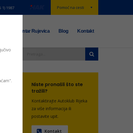
Pomoć na cesti
5 1) 1987
t
TS centar Rujevica
Blog
Kontakt
jučivo
vaćam".
Niste pronašli što ste
tražili?
Kontaktirajte Autoklub Rijeka
entara
za više informacija ili
postavite upit.
Kontakt