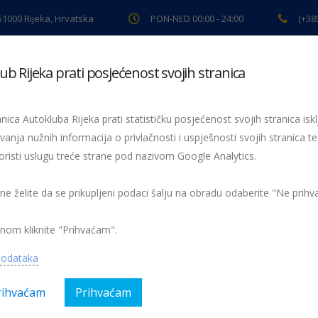
 51000 Rijeka, Hrvatska
PON-NED 00:00 - 24:00
(+38
ub Rijeka prati posjećenost svojih stranica
ki pregled
Pomoć na cesti
Servis
Preventiva
Spor
nica Autokluba Rijeka prati statističku posjećenost svojih stranica iskl
 za najmlađe Hakove
vanja nužnih informacija o privlačnosti i uspješnosti svojih stranica te
oristi uslugu treće strane pod nazivom Google Analytics.
ne
 ne želite da se prikupljeni podaci šalju na obradu odaberite "Ne prih
oklub Rijeku
nom kliknite "Prihvaćam".
gorija:
AK Rijeka, Preventiva
Nema kom
podataka
rihvaćam
Prihvaćam