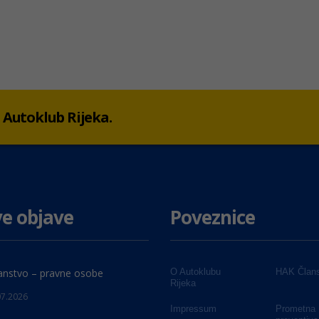
 u Autoklub Rijeka.
e objave
Poveznice
anstvo – pravne osobe
O Autoklubu
HAK Člans
Rijeka
07.2026
Impressum
Prometna