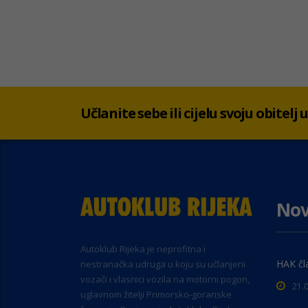
Učlanite sebe ili cijelu svoju obitelj
Nov
Autoklub Rijeka je neprofitna i
HAK čl
nestranačka udruga u koju su učlanjeni
vozači i vlasnici vozila na motorni pogon,
21.
uglavnom žitelji Primorsko-goranske