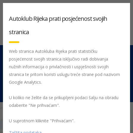
Autoklub Rijeka prati posjećenost svojih
stranica
Web stranica Autokluba Rijeka prati statističku
posjećenost svojih stranica isključivo radi dobivanja
051 212 442
Centrala
nužnih informacija o privlačnosti i uspješnosti svojih
Pon - Pet 08:00 - 16:00
stranica te pritom koristi uslugu treće strane pod nazivom
Google Analytics.
Rujevica 9/1, 51000 Rijeka
U koliko ne želite da se prikupljeni podaci šalju na obradu
odaberite "Ne prihvaćam".
U suprotnom kliknite "Prihvaćam".
Početna
Posljednje objavljene novosti
AK Rijeka
Kopajtić
maestralno na Malačkoj
Malačka Petrić
Zaštita podataka