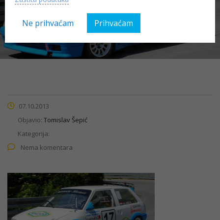
Mario
Ne prihvaćam
Prihvaćam
07.10.2013
Objavio:
Tomislav Šepić
Kategorija:
Nema komentara