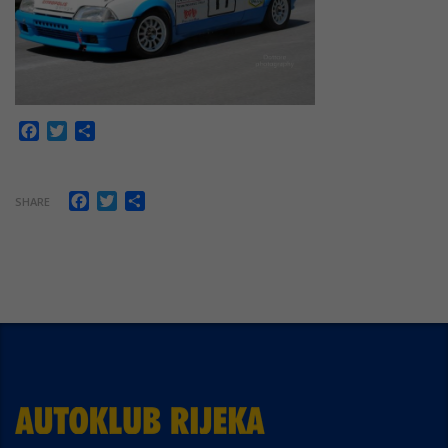
Facebook
Twitter
Share
Facebook
Twitter
Share
SHARE