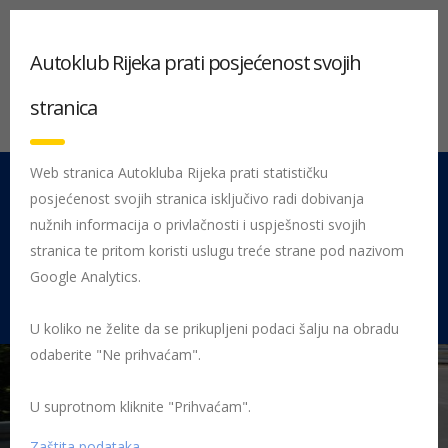
Autoklub Rijeka prati posjećenost svojih
stranica
Web stranica Autokluba Rijeka prati statističku
posjećenost svojih stranica isključivo radi dobivanja
051 212 442
Centrala
nužnih informacija o privlačnosti i uspješnosti svojih
Pon - Pet 08:00 - 16:00
stranica te pritom koristi uslugu treće strane pod nazivom
Google Analytics.
Rujevica 9/1, 51000 Rijeka
U koliko ne želite da se prikupljeni podaci šalju na obradu
odaberite "Ne prihvaćam".
U suprotnom kliknite "Prihvaćam".
Početna
Posljednje objavljene novosti
AK Rijeka
Kopajtić
nadomak titule
Mario
Zaštita podataka