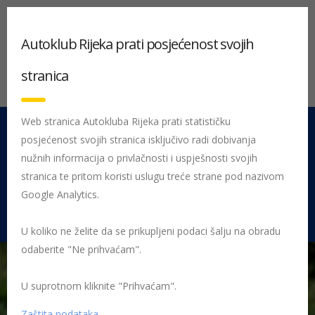
Autoklub Rijeka prati posjećenost svojih
stranica
Web stranica Autokluba Rijeka prati statističku
posjećenost svojih stranica isključivo radi dobivanja
051 212 442
Centrala
nužnih informacija o privlačnosti i uspješnosti svojih
Pon - Pet 08:00 - 16:00
stranica te pritom koristi uslugu treće strane pod nazivom
Google Analytics.
Rujevica 9/1, 51000 Rijeka
U koliko ne želite da se prikupljeni podaci šalju na obradu
odaberite "Ne prihvaćam".
U suprotnom kliknite "Prihvaćam".
Početna
Posljednje objavljene novosti
AK Rijeka
Kopajtić
ostvario planirano; Novi naslov prvaka
Kopajtić GHD Lučine
Zaštita podataka