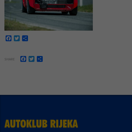
Facebook
Twitter
Share
Facebook
Twitter
Share
SHARE