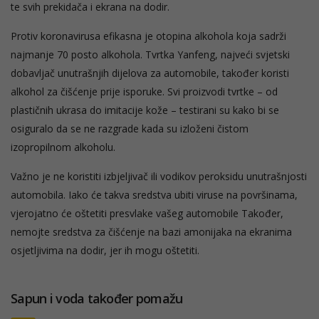
te svih prekidača i ekrana na dodir.
Protiv koronavirusa efikasna je otopina alkohola koja sadrži
najmanje 70 posto alkohola. Tvrtka Yanfeng, najveći svjetski
dobavljač unutrašnjih dijelova za automobile, također koristi
alkohol za čišćenje prije isporuke. Svi proizvodi tvrtke – od
plastičnih ukrasa do imitacije kože – testirani su kako bi se
osiguralo da se ne razgrade kada su izloženi čistom
izopropilnom alkoholu.
Važno je ne koristiti izbjeljivač ili vodikov peroksidu unutrašnjosti
automobila. Iako će takva sredstva ubiti viruse na površinama,
vjerojatno će oštetiti presvlake vašeg automobile Također,
nemojte sredstva za čišćenje na bazi amonijaka na ekranima
osjetljivima na dodir, jer ih mogu oštetiti.
Sapun i voda također pomažu