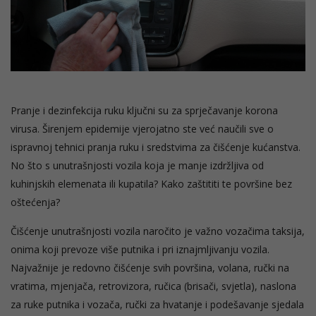
Pranje i dezinfekcija ruku ključni su za sprječavanje korona
virusa. Širenjem epidemije vjerojatno ste već naučili sve o
ispravnoj tehnici pranja ruku i sredstvima za čišćenje kućanstva.
No što s unutrašnjosti vozila koja je manje izdržljiva od
kuhinjskih elemenata ili kupatila? Kako zaštititi te površine bez
oštećenja?
Čišćenje unutrašnjosti vozila naročito je važno vozačima taksija,
onima koji prevoze više putnika i pri iznajmljivanju vozila.
Najvažnije je redovno čišćenje svih površina, volana, ručki na
vratima, mjenjača, retrovizora, ručica (brisači, svjetla), naslona
za ruke putnika i vozača, ručki za hvatanje i podešavanje sjedala