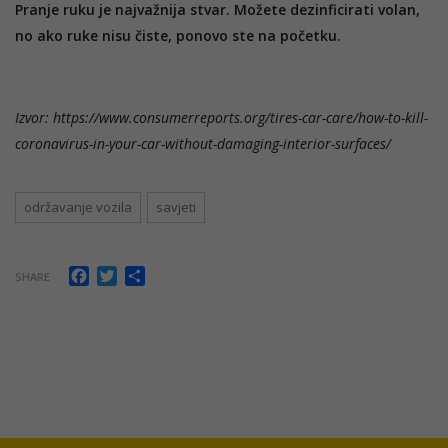
Pranje ruku je najvažnija stvar. Možete dezinficirati volan,
no ako ruke nisu čiste, ponovo ste na početku.
Izvor: https://www.consumerreports.org/tires-car-care/how-to-kill-
coronavirus-in-your-car-without-damaging-interior-surfaces/
održavanje vozila
savjeti
Facebook
Twitter
Share
SHARE