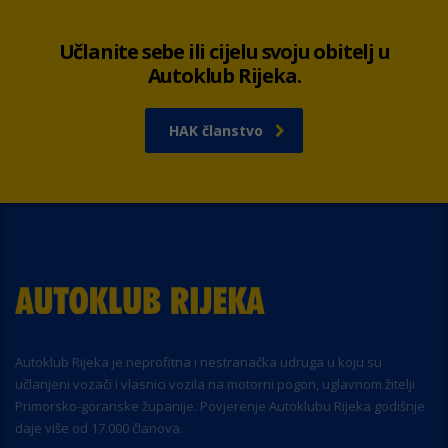
Učlanite sebe ili cijelu svoju obitelj u
Autoklub Rijeka.
HAK članstvo
Autoklub Rijeka je neprofitna i nestranačka udruga u koju su
učlanjeni vozači i vlasnici vozila na motorni pogon, uglavnom žitelji
Primorsko-goranske županije. Povjerenje Autoklubu Rijeka godišnje
daje više od 17.000 članova.