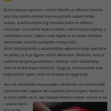
Žustro trljanje sapunom i vodom također je efikasno. Korona
virus ima zaštitni omotač koji mu pomaže zaraziti ostale
stanice, a uništavanjem tog omotača može se efikasno
razoružati. Uz sredstva koja koristimo, i samo trenje sudjeluje u
uništavanju virusa. Sapun i voda sigurni su za većinu interijera
automobila, naročito za tkanine I stariju kožu.
Koža i imitacija kože u automobilima uglavnom imaju specifične
za zaštitu, te ih je sigurno očistiti alkoholom. Međutim, koža je
najčešće obojena pa intenzivno čišćenje može ukloniti boju
čime se stvara dojam nečistoće. Stoga je, za te površine, ipak
bolje koristiti sapun i vodu te sredstva za njegu kože.
Ako vaš automobile ima presvlake od tkanine, ne treba ih čistiti
s previse vode i sapuna. Ako napravite previse pjene, nećete je
se moći riješiti. Uz to, ako natopite tkaninu vodom,
smočit će se
i spužva ispod,
a to može