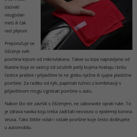
izazvati
neugodan
miris ili čak
rast plijesni.
Preporučuje se
čišćenje svih
površina krpom od mikrovlakana. Takve su krpe napravljene od
tkanine koja se sastoji od sićušnih petlji kojima hvataju i brišu
čestice prašine i prljavštine te ne grebu nježne ili sjajne plastične
površine. Za razliku od njih, papirnati ručnici u kombinaciji s
prljavštinom mogu ogrebati površine u autu.
Nakon što ste završili s čišćenjem, ne zaboravite oprati ruke. To
je zdrava navika koju treba zadržati neovisno o epidemiji korona
virusa. Tako štitite volan i ostale površine koje često dodirujete
u automobilu.