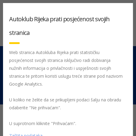
Autoklub Rijeka prati posjećenost svojih
stranica
Web stranica Autokluba Rijeka prati statističku
posjećenost svojih stranica isključivo radi dobivanja
051 212 442
Centrala
nužnih informacija o privlačnosti i uspješnosti svojih
Pon - Pet 08:00 - 16:00
stranica te pritom koristi uslugu treće strane pod nazivom
Google Analytics.
Rujevica 9/1, 51000 Rijeka
U koliko ne želite da se prikupljeni podaci šalju na obradu
odaberite "Ne prihvaćam".
Kako se zaštititi od
koronavirusa u
U suprotnom kliknite "Prihvaćam".
Zaštita podataka