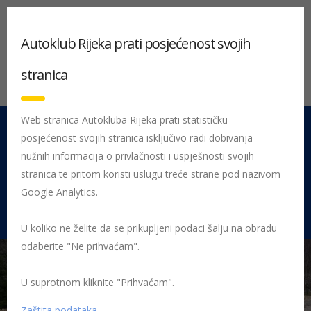
Autoklub Rijeka prati posjećenost svojih
stranica
Web stranica Autokluba Rijeka prati statističku
posjećenost svojih stranica isključivo radi dobivanja
051 212 442
Centrala
nužnih informacija o privlačnosti i uspješnosti svojih
Pon - Pet 08:00 - 16:00
stranica te pritom koristi uslugu treće strane pod nazivom
Google Analytics.
Rujevica 9/1, 51000 Rijeka
U koliko ne želite da se prikupljeni podaci šalju na obradu
odaberite "Ne prihvaćam".
U suprotnom kliknite "Prihvaćam".
Početna
Posljednje objavljene novosti
AK Rijeka
Krameru
naslov državnog prvaka 2022. i ekipna pobjeda Autokluba Rijeka
Zaštita podataka