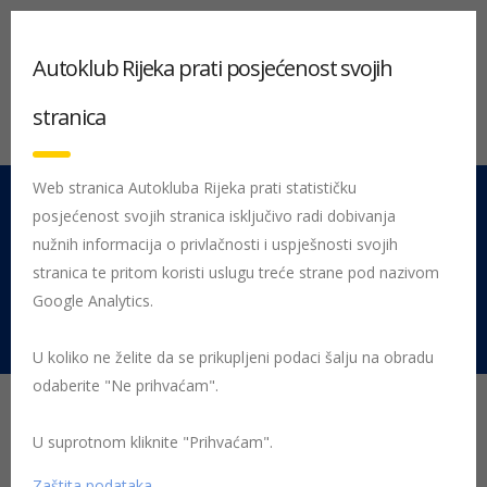
Autoklub Rijeka prati posjećenost svojih
stranica
Web stranica Autokluba Rijeka prati statističku
posjećenost svojih stranica isključivo radi dobivanja
051 212 442
Centrala
nužnih informacija o privlačnosti i uspješnosti svojih
Pon - Pet 08:00 - 16:00
stranica te pritom koristi uslugu treće strane pod nazivom
Google Analytics.
Rujevica 9/1, 51000 Rijeka
U koliko ne želite da se prikupljeni podaci šalju na obradu
odaberite "Ne prihvaćam".
Dejan Kopajtić ukupni
pobjednik prvog
U suprotnom kliknite "Prihvaćam".
Zaštita podataka