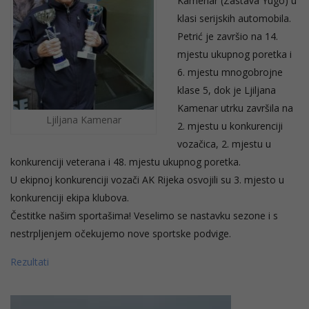
Kamenar (Zastava Yugo) u
klasi serijskih automobila.
Petrić je završio na 14.
mjestu ukupnog poretka i
6. mjestu mnogobrojne
klase 5, dok je Ljiljana
Kamenar utrku završila na
Ljiljana Kamenar
2. mjestu u konkurenciji
vozačica, 2. mjestu u
konkurenciji veterana i 48. mjestu ukupnog poretka.
U ekipnoj konkurenciji vozači AK Rijeka osvojili su 3. mjesto u
konkurenciji ekipa klubova.
Čestitke našim sportašima! Veselimo se nastavku sezone i s
nestrpljenjem očekujemo nove sportske podvige.
Rezultati
Reproduktor