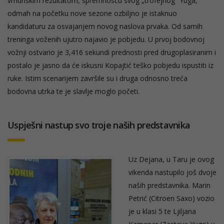
vrhunskim rezultatom, spremnošću svog „trofejnog“ Yuga,
odmah na početku nove sezone ozbiljno je istaknuo
kandidaturu za osvajanjem novog naslova prvaka. Od samih
treninga voženih ujutro najavio je pobjedu. U prvoj bodovnoj
vožnji ostvario je 3,416 sekundi prednosti pred drugoplasiranim i
postalo je jasno da će iskusni Kopajtić teško pobjedu ispustiti iz
ruke. Istim scenarijem završile su i druga odnosno treća
bodovna utrka te je slavlje moglo početi.
Uspješni nastup svo troje naših predstavnika
Uz Dejana, u Taru je ovog
vikenda nastupilo još dvoje
naših predstavnika. Marin
Petrić (Citroen Saxo) vozio
je u klasi 5 te Ljiljana