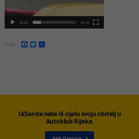
00:00
00:19
Facebook
Twitter
Share
SHARE
Učlanite sebe ili cijelu svoju obitelj u
Autoklub Rijeka.
HAK članstvo