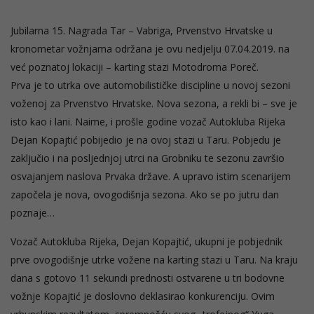
Jubilarna 15. Nagrada Tar – Vabriga, Prvenstvo Hrvatske u
kronometar vožnjama održana je ovu nedjelju 07.04.2019. na
već poznatoj lokaciji – karting stazi Motodroma Poreč.
Prva je to utrka ove automobilističke discipline u novoj sezoni
voženoj za Prvenstvo Hrvatske. Nova sezona, a rekli bi – sve je
isto kao i lani. Naime, i prošle godine vozač Autokluba Rijeka
Dejan Kopajtić pobijedio je na ovoj stazi u Taru. Pobjedu je
zaključio i na posljednjoj utrci na Grobniku te sezonu završio
osvajanjem naslova Prvaka države. A upravo istim scenarijem
započela je nova, ovogodišnja sezona. Ako se po jutru dan
poznaje…
Vozač Autokluba Rijeka, Dejan Kopajtić, ukupni je pobjednik
prve ovogodišnje utrke vožene na karting stazi u Taru. Na kraju
dana s gotovo 11 sekundi prednosti ostvarene u tri bodovne
vožnje Kopajtić je doslovno deklasirao konkurenciju. Ovim