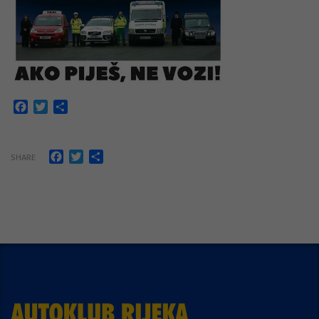
Facebook
Twitter
Share
Facebook
Twitter
Share
SHARE