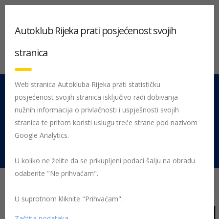
Autoklub Rijeka prati posjećenost svojih
stranica
Web stranica Autokluba Rijeka prati statističku
posjećenost svojih stranica isključivo radi dobivanja
051 212 442
Centrala
nužnih informacija o privlačnosti i uspješnosti svojih
Pon - Pet 08:00 - 16:00
stranica te pritom koristi uslugu treće strane pod nazivom
Google Analytics.
Rujevica 9/1, 51000 Rijeka
U koliko ne želite da se prikupljeni podaci šalju na obradu
odaberite "Ne prihvaćam".
U suprotnom kliknite "Prihvaćam".
Početna
Posljednje objavljene novosti
AK Rijeka
„Martinje“ –
pojačani nadzor vozača
Zaštita podataka