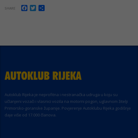
Facebook
Twitter
Share
SHARE
Autoklub Rijeka je neprofitna i nestranačka udruga u koju su
učlanjeni vozači i vlasnici vozila na motorni pogon, uglavnom žitelji
Primorsko-goranske županije. Povjerenje Autoklubu Rijeka godišnje
daje više od 17.000 članova.