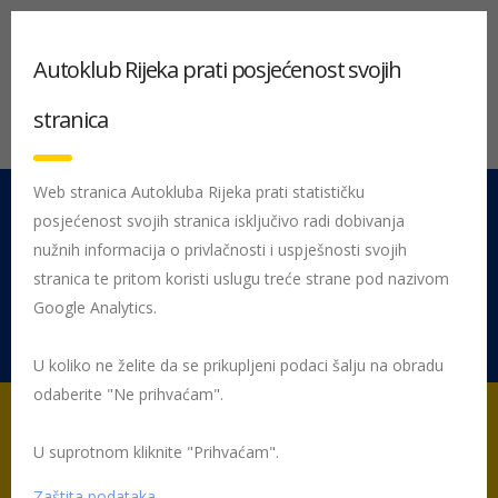
Autoklub Rijeka prati posjećenost svojih
stranica
Web stranica Autokluba Rijeka prati statističku
posjećenost svojih stranica isključivo radi dobivanja
051 212 442
Centrala
nužnih informacija o privlačnosti i uspješnosti svojih
Pon - Pet 08:00 - 16:00
stranica te pritom koristi uslugu treće strane pod nazivom
Google Analytics.
Rujevica 9/1, 51000 Rijeka
U koliko ne želite da se prikupljeni podaci šalju na obradu
odaberite "Ne prihvaćam".
U suprotnom kliknite "Prihvaćam".
Početna
Posljednje objavljene novosti
AK Rijeka
10. INA Rally
Kumrovec
kumrovec 2021
Zaštita podataka