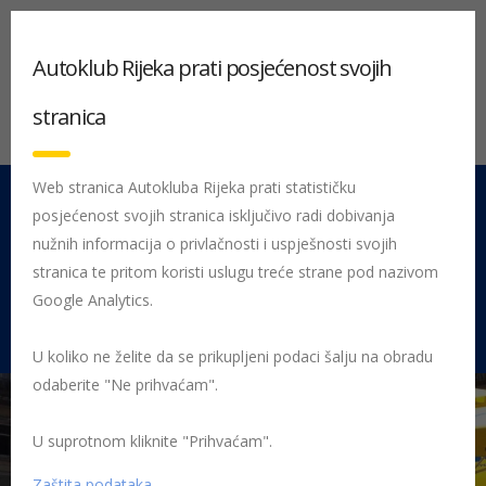
Autoklub Rijeka prati posjećenost svojih
stranica
Web stranica Autokluba Rijeka prati statističku
posjećenost svojih stranica isključivo radi dobivanja
051 212 442
Centrala
nužnih informacija o privlačnosti i uspješnosti svojih
Pon - Pet 08:00 - 16:00
stranica te pritom koristi uslugu treće strane pod nazivom
Google Analytics.
Rujevica 9/1, 51000 Rijeka
U koliko ne želite da se prikupljeni podaci šalju na obradu
odaberite "Ne prihvaćam".
U suprotnom kliknite "Prihvaćam".
Početna
Posljednje objavljene novosti
AK Rijeka
Najava
sezone i potpisivanje deklaracije Save Kids Lives
sportaši korzo
Zaštita podataka