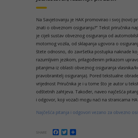
Na Savjetovanju je HAK promovirao i svoj (novi) p
znati o obveznom osiguranju?” Tekst priručnika nap
je cijeli sustav obveznog osiguranja od automob
motornog vozila, od sklapanja ugovora o osiguran
štete odnosno, do završetka postupka naknade koji
razumljivim jezikom, prilagođenim prikazom upravo z
pitanjima iz oblasti obveznog osiguranja vlasnika/ko
pravobranitelj osiguranja). Pored tekstualne obrad
vrijednost Priručnika je i u tome što je autor u tekst
odštetnih zahtjeva. Također, naveo najčešća pitanj
i odgovor, koji vozači mogu naći na stranicama HA
Najčešća pitanja i odgovori vezano za obvezno osi
Facebook
Twitter
Share
SHARE