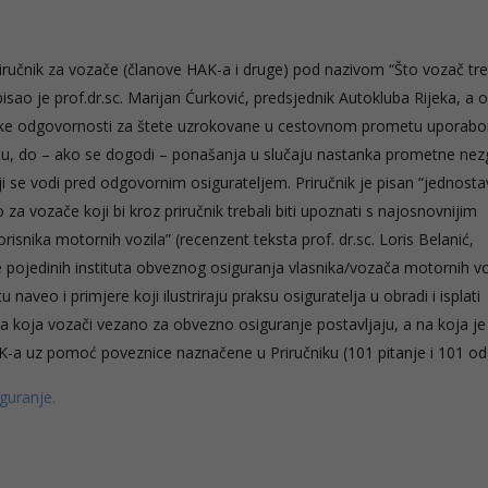
riručnik za vozače (članove HAK-a i druge) pod nazivom “Što vozač tr
isao je prof.dr.sc. Marijan Ćurković, predsjednik Autokluba Rijeka, a
ilske odgovornosti za štete uzrokovane u cestovnom prometu uporab
ju, do – ako se dogodi – ponašanja u slučaju nastanka prometne nez
 se vodi pred odgovornim osigurateljem. Priručnik je pisan “jednosta
a vozače koji bi kroz priručnik trebali biti upoznati s najosnovnijim
risnika motornih vozila” (recenzent teksta prof. dr.sc. Loris Belanić,
e pojedinih instituta obveznog osiguranja vlasnika/vozača motornih vo
u naveo i primjere koji ilustriraju praksu osiguratelja u obradi i isplati
a koja vozači vezano za obvezno osiguranje postavljaju, a na koja je
K-a uz pomoć poveznice naznačene u Priručniku (101 pitanje i 101 od
guranje.