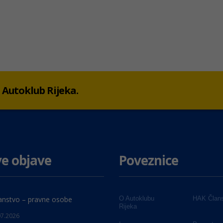
 u Autoklub Rijeka.
e objave
Poveznice
anstvo – pravne osobe
O Autoklubu
HAK Člans
Rijeka
07.2026