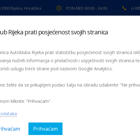
 51000 Rijeka, Hrvatska
PON-NED 00:00 - 24:00
(+38
ub Rijeka prati posjećenost svojih stranica
ki pregled
Pomoć na cesti
Servis
Preventiva
Spor
nica Autokluba Rijeka prati statističku posjećenost svojih stranica iskl
: Što vozač treba znati o
vanja nužnih informacija o privlačnosti i uspješnosti svojih stranica te
oristi uslugu treće strane pod nazivom Google Analytics.
, autora dr. Marijana
 ne želite da se prikupljeni podaci šalju na obradu odaberite "Ne prih
obilnost, sigurnost prometa, prometna preventiva i osigura
nom kliknite "Prihvaćam".
podataka
rihvaćam
Prihvaćam
ija:
AK Rijeka, Magazin
Nema kom