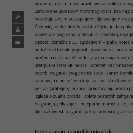
prometu, a to im može pružiti jedino kvalitetno os
uzrokovane uporabom motornog vozila, kao najpou
potvrđuje svojim postojanjem i djelovanjem kroz pr
Ćurković, predsjednik Autokluba Rijeka je dao prikaz
obveznom osiguranju u Republici Hrvatskoj, koja j
cijelosti identična s EU legislativom – ipak u pojed
budućnosti trebalo popraviti, posebno s aspekta 
uređenja i utjecaja tih nedostataka na sigurnost o
pretrpljena šteta biti na brz i korektan način nado
potrebi osigurateljnog pokrića šteta i samih štetnik
stradavaju u nesrećama koje su sami skrivili odnos
bez osigurateljnog pokrića i predstavljaju priličan 
izgleda aktualna obrada i isplata odštetnih zahtjev
osiguranja, prikazujući i prijeporne momente koji se
dijelu aktivnosti osiguratelja koje donosi digitaliz
Jednostavan, razumljiv priručnik