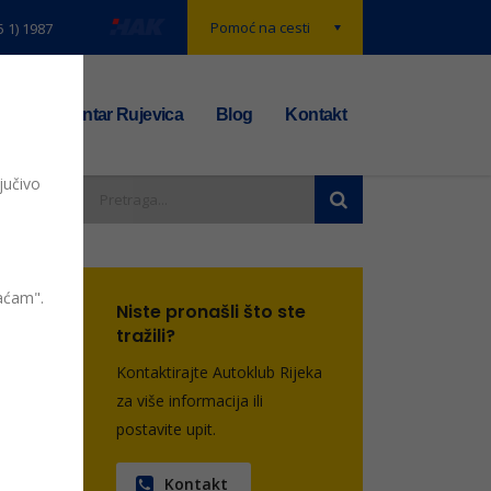
Pomoć na cesti
5 1) 1987
t
TS centar Rujevica
Blog
Kontakt
jučivo
vaćam".
Niste pronašli što ste
tražili?
nje u
Kontaktirajte Autoklub Rijeka
za više informacija ili
postavite upit.
entara
Kontakt