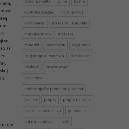
dnevna svjetla
gume
kazne
ometa,
rnosti
kontrolni pregled
korona virus
telj
kronometar
maškarani autorally
vnom
ih
maškarani rally
maškare
ji se
motocikl
motociklisti
osiguranje
rao za
jera
osiguranje automobila
pari-bakar
raju
pavlović
pravni savjeti
tskoj
preventiva
h s
priče iz riječke prometne povijesti
promet
propisi
propisi u europi
propisi u inozemstvu
putovanje
put u inozemstvo
rally
e u tom