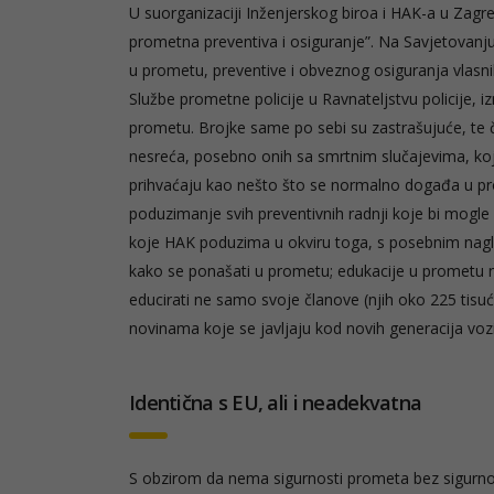
U suorganizaciji Inženjerskog biroa i HAK-a u Zagr
prometna preventiva i osiguranje”. Na Savjetovanju
u prometu, preventive i obveznog osiguranja vlasnik
Službe prometne policije u Ravnateljstvu policije, 
prometu. Brojke same po sebi su zastrašujuće, te 
nesreća, posebno onih sa smrtnim slučajevima, koje
prihvaćaju kao nešto što se normalno događa u prom
poduzimanje svih preventivnih radnji koje bi mogle
koje HAK poduzima u okviru toga, s posebnim nagl
kako se ponašati u prometu; edukacije u prometu n
educirati ne samo svoje članove (njih oko 225 tisuć
novinama koje se javljaju kod novih generacija voz
Identična s EU, ali i neadekvatna
S obzirom da nema sigurnosti prometa bez sigurno