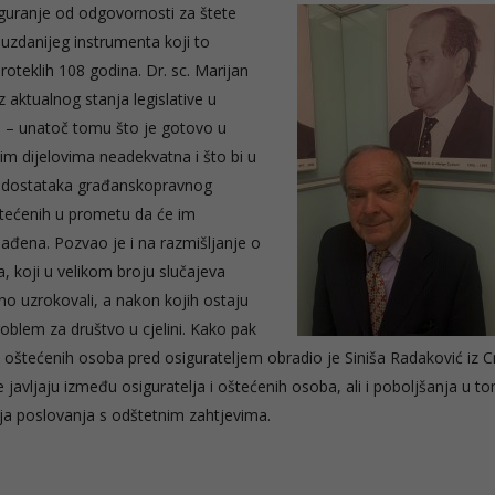
iguranje od
odgovornosti za štete
zdanijeg instrumenta koji to
oteklih 108 godina. Dr. sc. Marijan
 aktualnog stanja legislative u
e – unatoč tomu što je gotovo u
inim dijelovima neadekvatna i što bi u
nedostataka građanskopravnog
štećenih u prometu da će im
knađena. Pozvao je i na razmišljanje o
a, koji u velikom broju slučajeva
no uzrokovali, a nakon kojih ostaju
problem za društvo u cjelini. Kako pak
a oštećenih osoba pred osigurateljem obradio je Siniša Radaković iz C
 javljaju između osiguratelja i oštećenih osoba, ali i poboljšanja u t
acija poslovanja s odštetnim zahtjevima.