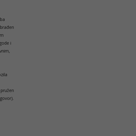
eba
 obrađen
om
gode i
vnim,
zila
 pružen
govor).