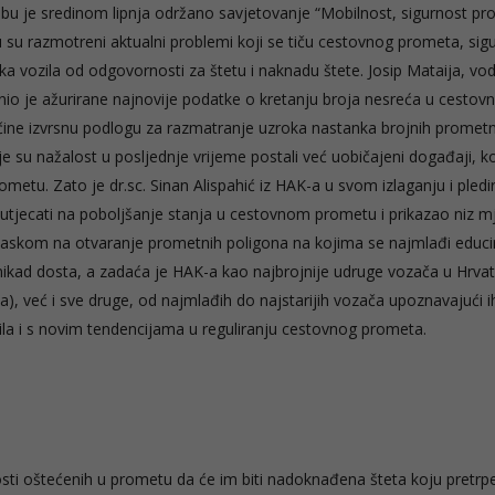
ebu je sredinom lipnja održano savjetovanje “Mobilnost, sigurnost pr
 su razmotreni aktualni problemi koji se tiču cestovnog prometa, sigu
a vozila od odgovornosti za štetu i naknadu štete. Josip Mataija, vodi
iznio je ažurirane najnovije podatke o kretanju broja nesreća u cesto
čine izvrsnu podlogu za razmatranje uzroka nastanka brojnih prometn
 su nažalost u posljednje vrijeme postali već uobičajeni događaji, ko
etu. Zato je dr.sc. Sinan Alispahić iz HAK-a u svom izlaganju i pledi
 utjecati na poboljšanje stanja u cestovnom prometu i prikazao niz m
askom na otvaranje prometnih poligona na kojima se najmlađi educi
ikad dosta, a zadaća je HAK-a kao najbrojnije udruge vozača u Hrva
a), već i sve druge, od najmlađih do najstarijih vozača upoznavajući i
ila i s novim tendencijama u reguliranju cestovnog prometa.
sti oštećenih u prometu da će im biti nadoknađena šteta koju pretrp