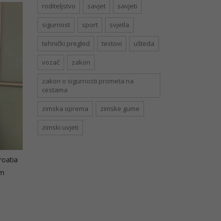
roditeljstvo
savjet
savjeti
sigurnost
sport
svjetla
tehnički pregled
testovi
ušteda
vozač
zakon
zakon o sigurnosti prometa na
cestama
zimska oprema
zimske gume
zimski uvjeti
roatia
om