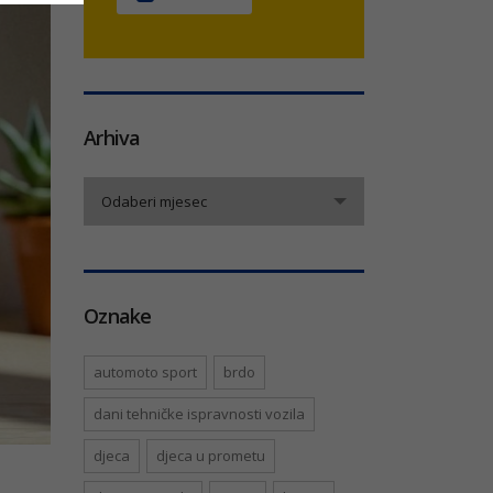
Arhiva
Arhiva
Odaberi mjesec
Oznake
automoto sport
brdo
dani tehničke ispravnosti vozila
djeca
djeca u prometu