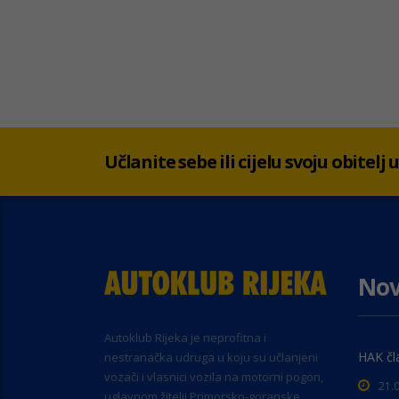
Učlanite sebe ili cijelu svoju obitelj
Nov
Autoklub Rijeka je neprofitna i
HAK čl
nestranačka udruga u koju su učlanjeni
vozači i vlasnici vozila na motorni pogon,
21.
uglavnom žitelji Primorsko-goranske