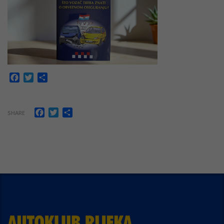
Facebook
Twitter
Share
Facebook
Twitter
Share
SHARE