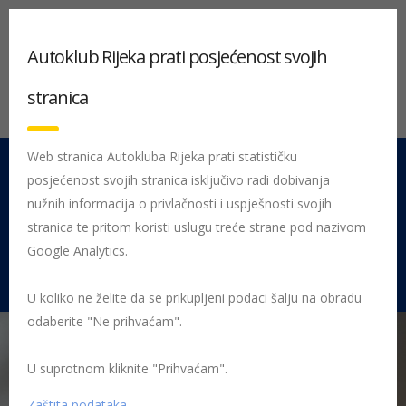
Autoklub Rijeka prati posjećenost svojih
stranica
Web stranica Autokluba Rijeka prati statističku
posjećenost svojih stranica isključivo radi dobivanja
051 212 442
Centrala
nužnih informacija o privlačnosti i uspješnosti svojih
Pon - Pet 08:00 - 16:00
stranica te pritom koristi uslugu treće strane pod nazivom
Google Analytics.
Rujevica 9/1, 51000 Rijeka
U koliko ne želite da se prikupljeni podaci šalju na obradu
odaberite "Ne prihvaćam".
U suprotnom kliknite "Prihvaćam".
Početna
Posljednje objavljene novosti
AK Rijeka
Novi
priručnik HAK-a: Što vozač treba znati o obveznom osiguranju, autora dr.
Zaštita podataka