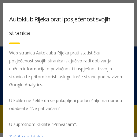
Autoklub Rijeka prati posjećenost svojih
stranica
Web stranica Autokluba Rijeka prati statističku
posjećenost svojih stranica isključivo radi dobivanja
051 212 442
Centrala
nužnih informacija o privlačnosti i uspješnosti svojih
Pon - Pet 08:00 - 16:00
stranica te pritom koristi uslugu treće strane pod nazivom
Google Analytics.
Rujevica 9/1, 51000 Rijeka
U koliko ne želite da se prikupljeni podaci šalju na obradu
odaberite "Ne prihvaćam".
Početna
Posljednje objavljene novosti
AK Rijeka
Obavijest o
tehničkom pregledu traktora na terenu
U suprotnom kliknite "Prihvaćam".
Zaštita podataka