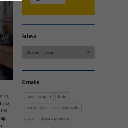
Arhiva
Arhiva
Odaberi mjesec
Oznake
e 10.
automoto sport
brdo
tu na
dani tehničke ispravnosti vozila
 100.
iji,
djeca
djeca u prometu
ju