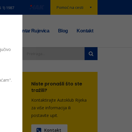
Pomoć na cesti
5 1) 1987
t
TS centar Rujevica
Blog
Kontakt
jučivo
vaćam".
Niste pronašli što ste
entara
tražili?
Kontaktirajte Autoklub Rijeka
za više informacija ili
postavite upit.
Kontakt