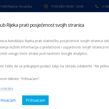
 51000 Rijeka, Hrvatska
PON-NED 00:00 - 24:00
(+38
ub Rijeka prati posjećenost svojih stranica
ki pregled
Pomoć na cesti
Servis
Preventiva
Spor
nica Autokluba Rijeka prati statističku posjećenost svojih stranica iskl
 „Žmigavaca“
vanja nužnih informacija o privlačnosti i uspješnosti svojih stranica te
oristi uslugu treće strane pod nazivom Google Analytics.
ovog lista kontinuirano od svibnja 2004. godine
 ne želite da se prikupljeni podaci šalju na obradu odaberite "Ne prih
gorija:
AK Rijeka, Obavijesti, Preventiva
Nema kom
nom kliknite "Prihvaćam".
podataka
rihvaćam
Prihvaćam