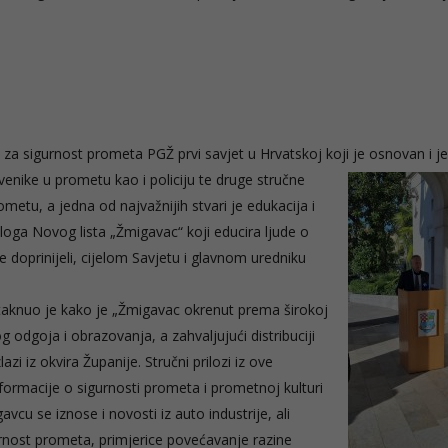
za sigurnost prometa PGŽ prvi savjet u Hrvatskoj koji je osnovan i j
venike u prometu kao i policiju te druge stručne
etu, a jedna od najvažnijih stvari je edukacija i
iloga Novog lista „Žmigavac“ koji educira ljude o
 doprinijeli, cijelom Savjetu i glavnom uredniku
staknuo je kako je „Žmigavac okrenut prema širokoj
g odgoja i obrazovanja, a zahvaljujući distribuciji
azi iz okvira Županije. Stručni prilozi iz ove
informacije o sigurnosti prometa i prometnoj kulturi
vcu se iznose i novosti iz auto industrije, ali
urnost prometa, primjerice povećavanje razine