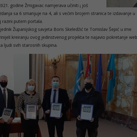
 2021. godine Žmigavac namjerava učiniti ¡ još
izdanja sa 6 smanjuje na 4, ali s većim brojem stranica te izdavanje u
 razini putem portala.
sjednik Županijskog savjeta Boris Skeledžić te Tomislav Šepić u ime
rinijeli kreiranju ovog jedinstvenog projekta te najavio pokretanje we
a ljudi svih starosnih skupina.