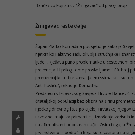
Baričeviću koji su uz “Žmigavac” od prvog broja.
Žmigavac raste dalje
Župan Zlatko Komadina podsjetio je kako je Savjet 
rijetkih koji aktivno radi,
okuplja stručnjake i znanst
ljude. „Rješava puno problematike u cestovnom prom
prevencija. U prilog tome proslavljamo 100. broj pr
prometnoj kulturi te zahvaljujem svima koji su tome
Anti Ravliću“, rekao je Komadina.
Predsjednik Izdavačkog Savjeta Hrvoje Baričević i
čitateljskoj populaciji bez obzira na širinu prometno
riječkog dnevnog lista po cijeloj Hrvatskoj njegov izl
tiskovine imaju za primarni cilj iznošenje korisnih 
na afirmativan i popularan način. Osim toga, u Žmiga
prvenstveno iz područja koja su fokusirana na sig