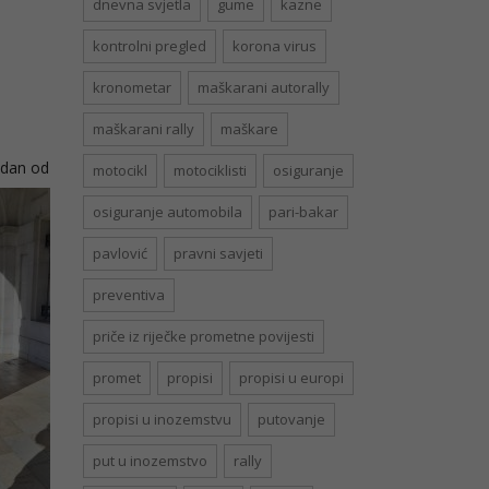
dnevna svjetla
gume
kazne
kontrolni pregled
korona virus
kronometar
maškarani autorally
maškarani rally
maškare
edan od
motocikl
motociklisti
osiguranje
osiguranje automobila
pari-bakar
pavlović
pravni savjeti
preventiva
priče iz riječke prometne povijesti
promet
propisi
propisi u europi
propisi u inozemstvu
putovanje
put u inozemstvo
rally