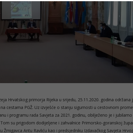
 Hrvatskog primorja Rijeka u srijedu, 25.11.2020. godina održana j
a na cestama PGŽ. Uz izvješće o stanju sigurnosti u cestovnom prome
nu i programu rada Savjeta za 2021. godinu, obilježeno je i jubilarno
 Tom su prigodom dodijeljene i zahvalnice Primorsko-goranskoj župan
u Žmigavca Antu Ravliću kao i predsjedniku Izdavačkog Savjeta Hrvo