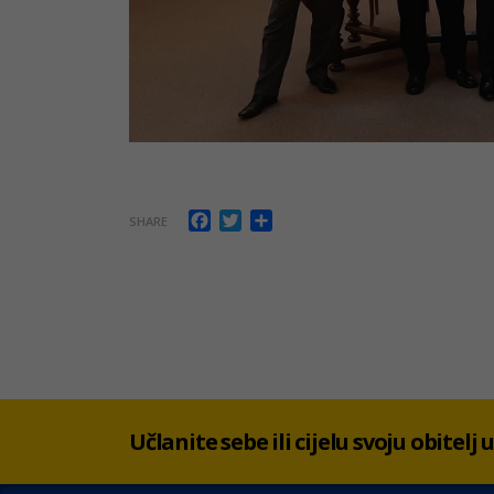
Facebook
Twitter
Share
SHARE
Učlanite sebe ili cijelu svoju obitelj