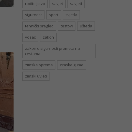
roditeljstvo
savjet
savjeti
sigurnost
sport
svjetla
tehnički pregled
testovi
ušteda
b
vozač
zakon
zakon o sigurnosti prometa na
cestama
zimska oprema
zimske gume
zimski uvjeti