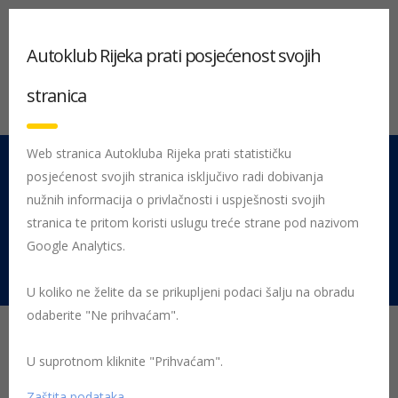
Autoklub Rijeka prati posjećenost svojih
stranica
Web stranica Autokluba Rijeka prati statističku
posjećenost svojih stranica isključivo radi dobivanja
051 212 442
Centrala
nužnih informacija o privlačnosti i uspješnosti svojih
Pon - Pet 08:00 - 16:00
stranica te pritom koristi uslugu treće strane pod nazivom
Google Analytics.
Rujevica 9/1, 51000 Rijeka
U koliko ne želite da se prikupljeni podaci šalju na obradu
odaberite "Ne prihvaćam".
Objektivno i istinito
izvješćivanje o
U suprotnom kliknite "Prihvaćam".
Zaštita podataka