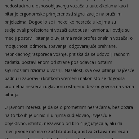
nedostacima u osposobljavanju vozača u auto-školama kao i
pitanje ergonomske primjerenosti signalizacije na pružnim
prijelazima. Dogodilo se i nekoliko nesreća u kojima su
sudjelovali profesionalni vozači autobusa i kamiona. I ovdje su
mediji postavili pitanja o uvjetima rada profesionalnih vozača, o
mogućnosti odmora, spavanja, odgovarajuće prehrane,
neprikladnog rasporeda vožnje, pritiska da se udovolji radnom
zadatku postavljenom od strane poslodavca i ostalim
sigurnosnim rizicima u vožnji. Nažalost, sva ova pitanja najčešće
padnu u zaborav u kratkom vremenu nakon što se dogodila
prometna nesreća i uglavnom ostajemo bez odgovora na važna
pitanja.
U javnom interesu je da se o prometnim nesrećama, bez obzira
na to tko ih je učinio ili u njima sudjelovao, izvješćuje
objektivno, istinito, nezavisno od bilo čijeg utjecaja, ali i da
mediji vode računa o
zaštiti dostojanstva žrtava nesreća i