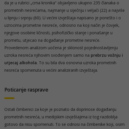
da je u rubrici „crna kronika“ objavljeno ukupno 235 članaka o
prometnih nesrećama, najmanje u siječnju i veljači (22) a najviše
u lipnju i srpnju (60). U većini izvještaja napisano je ponešto i o
uzrocima prometne nesreće, odnosno na koji način je čovjek,
njegove osobine ličnosti, psihofizičko stanje i ponašanje u
prometu, utjecao na događanje prometne nesreće.
Provedenom analizom uočena je sklonost pojednostavljenju
uzroka nesreća njihovim svođenjem samo na
prebrzu vožnju i
utjecaj alkohola
. To su bila dva osnovna uzroka prometnih
nesreća spomenuta u većini analiziranih izvještaja.
Poticanje rasprave
Ostali čimbenici za koje je poznato da doprinose događanju
prometnih nesreća, u medijskim izvještajima iz tog razdoblja
gotovo da nisu spomenuti. To se odnosi na čimbenike koji, osim