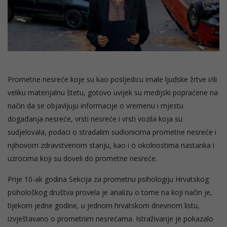
Prometne nesreće koje su kao posljedicu imale ljudske žrtve i/ili
veliku materijalnu štetu, gotovo uvijek su medijski popraćene na
način da se objavljuju informacije o vremenu i mjestu
događanja nesreće, vrsti nesreće i vrsti vozila koja su
sudjelovala, podaci o stradalim sudionicima prometne nesreće i
njihovom zdravstvenom stanju, kao i o okolnostima nastanka i
uzrocima koji su doveli do prometne nesreće.
Prije 10-ak godina Sekcija za prometnu psihologiju Hrvatskog
psihološkog društva provela je analizu o tome na koji način je,
tijekom jedne godine, u jednom hrvatskom dnevnom listu,
izvještavano o prometnim nesrećama. Istraživanje je pokazalo