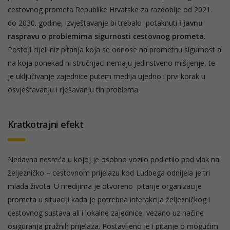
cestovnog prometa Republike Hrvatske za razdoblje od 2021.
do 2030. godine, izvještavanje bi trebalo potaknuti
i javnu
raspravu o problemima sigurnosti cestovnog prometa
.
Postoji cijeli niz pitanja koja se odnose na prometnu sigurnost a
na koja ponekad ni stručnjaci nemaju jedinstveno mišljenje, te
je uključivanje zajednice putem medija ujedno i prvi korak u
osvještavanju i rješavanju tih problema.
Kratkotrajni efekt
Nedavna nesreća u kojoj je osobno vozilo podletilo pod vlak na
željezničko – cestovnom prijelazu kod Ludbega odnijela je tri
mlada života. U medijima je otvoreno pitanje organizacije
prometa u situaciji kada je potrebna interakcija željezničkog i
cestovnog sustava ali i lokalne zajednice, vezano uz načine
osiguranja pružnih prijelaza. Postavljeno je i pitanje o mogućim