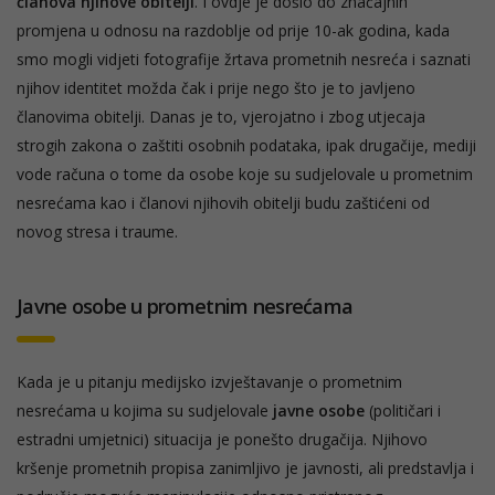
članova njihove obitelji
. I ovdje je došlo do značajnih
promjena u odnosu na razdoblje od prije 10-ak godina, kada
smo mogli vidjeti fotografije žrtava prometnih nesreća i saznati
njihov identitet možda čak i prije nego što je to javljeno
članovima obitelji. Danas je to, vjerojatno i zbog utjecaja
strogih zakona o zaštiti osobnih podataka, ipak drugačije, mediji
vode računa o tome da osobe koje su sudjelovale u prometnim
nesrećama kao i članovi njihovih obitelji budu zaštićeni od
novog stresa i traume.
Javne osobe u prometnim nesrećama
Kada je u pitanju medijsko izvještavanje o prometnim
nesrećama u kojima su sudjelovale
javne osobe
(političari i
estradni umjetnici) situacija je ponešto drugačija. Njihovo
kršenje prometnih propisa zanimljivo je javnosti, ali predstavlja i