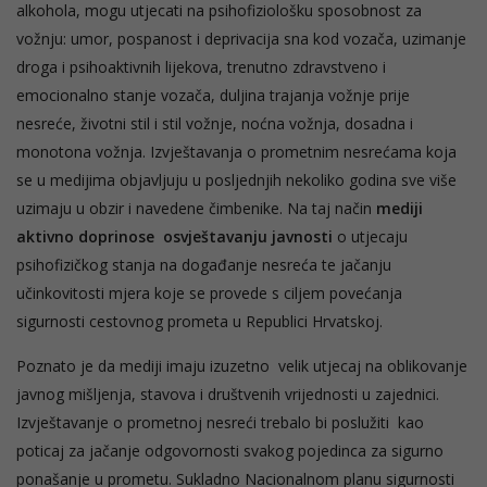
alkohola, mogu utjecati na psihofiziološku sposobnost za
vožnju: umor, pospanost i deprivacija sna kod vozača, uzimanje
droga i psihoaktivnih lijekova, trenutno zdravstveno i
emocionalno stanje vozača, duljina trajanja vožnje prije
nesreće, životni stil i stil vožnje, noćna vožnja, dosadna i
monotona vožnja. Izvještavanja o prometnim nesrećama koja
se u medijima objavljuju u posljednjih nekoliko godina sve više
uzimaju u obzir i navedene čimbenike. Na taj način
mediji
aktivno doprinose osvještavanju javnosti
o utjecaju
psihofizičkog stanja na događanje nesreća te jačanju
učinkovitosti mjera koje se provede s ciljem povećanja
sigurnosti cestovnog prometa u Republici Hrvatskoj.
Poznato je da mediji imaju izuzetno velik utjecaj na oblikovanje
javnog mišljenja, stavova i društvenih vrijednosti u zajednici.
Izvještavanje o prometnoj nesreći trebalo bi poslužiti kao
poticaj za jačanje odgovornosti svakog pojedinca za sigurno
ponašanje u prometu. Sukladno Nacionalnom planu sigurnosti