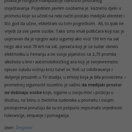
područje moguće manipulacije odnosno pristranog
izvještavanja. Pojedinim javnim osobama je kazneno djelo u
prometu koje su učinili na neki način postalo medijski identitet i
što god da učine, etiketirani su tom pogreškom. Ali, to ipak ne
vrijedi za sve javne osobe. Tako smo imali političara koji nas je
uvjeravao da je njegov auto sigurniji ako vozi 190 km na sat
nego ako vozi 70 km na sat, pjevača koji je za sudar okrivio
elektroniku u Ferrariju a ne svoje pijanstvo sa 2,75 promila
alkohola u krvi i automobilističkog asa koji je svojevremeno
opisao suludu vožnju kroz tunel sv. Rok uz odobravanje i
divljenje prisutnih u TV studiju, u emisiji koja je bila posvećena –
prometnoj sigurnosti! Izuzetno je važno
da medijski prostor
ne dobivaju osobe
koje, sigurne u svoju moć i poziciju u
društvu, ne brinu o životima sudionika u prometu i svojim
postupcima poručuju da su im potpuno nepoznate vrijednosti
tolerancije, empatije i pomaganja.
Izvor:
Žmigavac