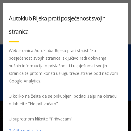
Autoklub Rijeka prati posjećenost svojih
stranica
Web stranica Autokluba Rijeka prati statističku
posjećenost svojih stranica isključivo radi dobivanja
051 212 442
Centrala
nužnih informacija o privlačnosti i uspješnosti svojih
Pon - Pet 08:00 - 16:00
stranica te pritom koristi uslugu treće strane pod nazivom
Google Analytics.
Rujevica 9/1, 51000 Rijeka
U koliko ne želite da se prikupljeni podaci šalju na obradu
odaberite "Ne prihvaćam".
U suprotnom kliknite "Prihvaćam".
Početna
Posljednje objavljene novosti
AK Rijeka
Obvezatna
uputa o postupanju zbog opasnosti od epidemije za korisnike usluga
Zaštita podataka