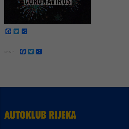
Facebook
Twitter
Share
Facebook
Twitter
Share
SHARE