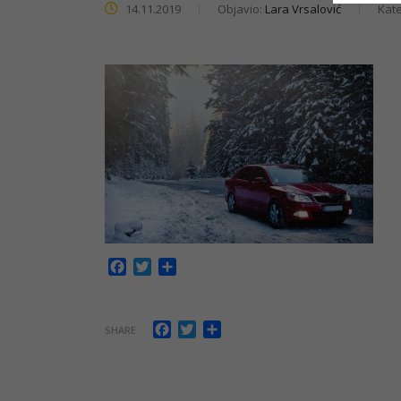
14.11.2019
Objavio:
Lara Vrsalović
Kate
Facebook
Twitter
Share
Facebook
Twitter
Share
SHARE