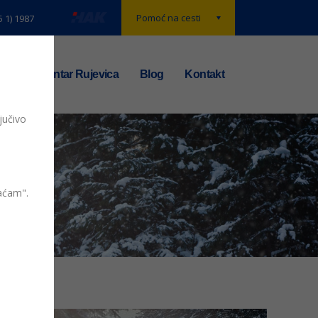
Pomoć na cesti
5 1) 1987
t
TS centar Rujevica
Blog
Kontakt
jučivo
vaćam".