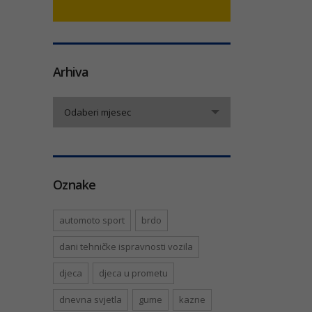
Arhiva
Arhiva
Odaberi mjesec
Oznake
automoto sport
brdo
dani tehničke ispravnosti vozila
djeca
djeca u prometu
dnevna svjetla
gume
kazne