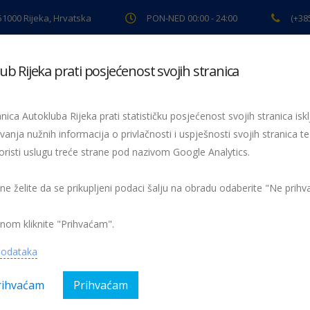
 51000 Rijeka, Hrvatska
PON-NED 00:00 - 24:00
(+38
ub Rijeka prati posjećenost svojih stranica
ki pregled
Pomoć na cesti
Servis
Preventiva
Spor
nica Autokluba Rijeka prati statističku posjećenost svojih stranica iskl
vanja nužnih informacija o privlačnosti i uspješnosti svojih stranica te
oristi uslugu treće strane pod nazivom Google Analytics.
Od 15. 11. obveza vožnje sa zimskom opremom!
Zimska oprema
 ne želite da se prikupljeni podaci šalju na obradu odaberite "Ne prih
nom kliknite "Prihvaćam".
podataka
rihvaćam
Prihvaćam