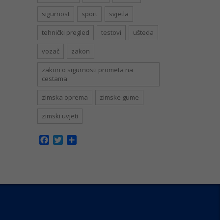
sigurnost
sport
svjetla
tehnički pregled
testovi
ušteda
vozač
zakon
zakon o sigurnosti prometa na
cestama
zimska oprema
zimske gume
zimski uvjeti
Facebook
Twitter
Share