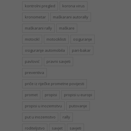
kontrolni pregled
korona virus
kronometar
maškarani autorally
maškarani rally
maškare
motocikl
motociklisti
osiguranje
osiguranje automobila
pari-bakar
pavlović
pravni savjeti
preventiva
priče iz riječke prometne povijesti
promet
propisi
propisi u europi
propisi u inozemstvu
putovanje
put u inozemstvo
rally
roditeljstvo
savjet
savjeti