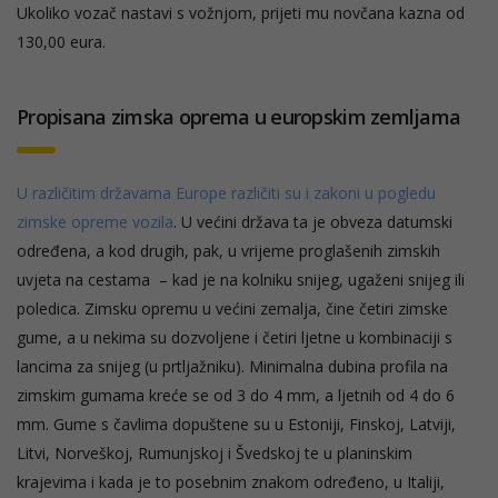
Ukoliko vozač nastavi s vožnjom, prijeti mu novčana kazna od
130,00 eura.
Propisana zimska oprema u europskim zemljama
U različitim državama Europe različiti su i zakoni u pogledu
zimske opreme vozila
. U većini država ta je obveza datumski
određena, a kod drugih, pak, u vrijeme proglašenih zimskih
uvjeta na cestama – kad je na kolniku snijeg, ugaženi snijeg ili
poledica. Zimsku opremu u većini zemalja, čine četiri zimske
gume, a u nekima su dozvoljene i četiri ljetne u kombinaciji s
lancima za snijeg (u prtljažniku). Minimalna dubina profila na
zimskim gumama kreće se od 3 do 4 mm, a ljetnih od 4 do 6
mm. Gume s čavlima dopuštene su u Estoniji, Finskoj, Latviji,
Litvi, Norveškoj, Rumunjskoj i Švedskoj te u planinskim
krajevima i kada je to posebnim znakom određeno, u Italiji,