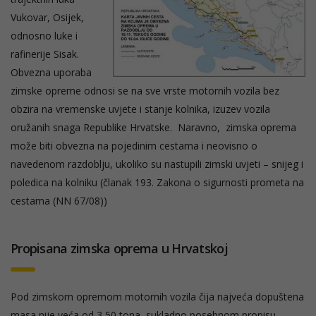
Vukovar, Osijek,
odnosno luke i
rafinerije Sisak.
Obvezna uporaba
zimske opreme odnosi se na sve vrste motornih vozila bez
obzira na vremenske uvjete i stanje kolnika, izuzev vozila
oružanih snaga Republike Hrvatske. Naravno, zimska oprema
može biti obvezna na pojedinim cestama i neovisno o
navedenom razdoblju, ukoliko su nastupili zimski uvjeti – snijeg i
poledica na kolniku (članak 193. Zakona o sigurnosti prometa na
cestama (NN 67/08))
Propisana zimska oprema u Hrvatskoj
Pod zimskom opremom motornih vozila čija najveća dopuštena
masa nije veća od 3,50 tona, sukladno posebnom propisu,