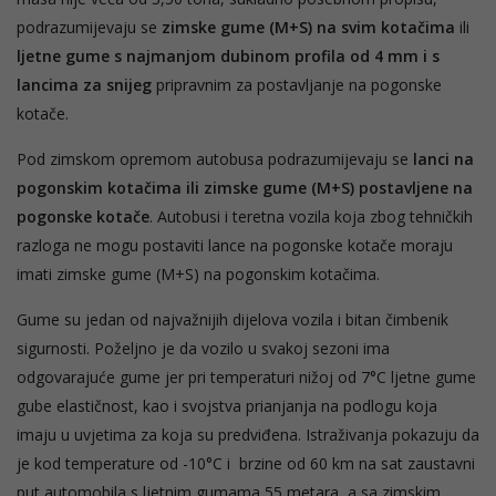
podrazumijevaju se
zimske gume (M+S) na svim kotačima
ili
ljetne gume s najmanjom dubinom profila od 4 mm i s
lancima za snijeg
pripravnim za postavljanje na pogonske
kotače.
Pod zimskom opremom autobusa podrazumijevaju se
lanci na
pogonskim kotačima
ili zimske gume (M+S) postavljene na
pogonske kotače
. Autobusi i teretna vozila koja zbog tehničkih
razloga ne mogu postaviti lance na pogonske kotače moraju
imati zimske gume (M+S) na pogonskim kotačima.
Gume su jedan od najvažnijih dijelova vozila i bitan čimbenik
sigurnosti. Poželjno je da vozilo u svakoj sezoni ima
odgovarajuće gume jer pri temperaturi nižoj od 7°C ljetne gume
gube elastičnost, kao i svojstva prianjanja na podlogu koja
imaju u uvjetima za koja su predviđena. Istraživanja pokazuju da
je kod temperature od -10°C i brzine od 60 km na sat zaustavni
put automobila s ljetnim gumama 55 metara, a sa zimskim