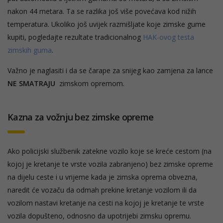
nakon 44 metara. Ta se razlika još više povećava kod nižih
temperatura. Ukoliko još uvijek razmišljate koje zimske gume
kupiti, pogledajte rezultate tradicionalnog
HAK-ovog testa
zimskih guma
.
Važno je naglasiti i da se čarape za snijeg kao zamjena za lance
NE SMATRAJU
zimskom opremom.
Kazna za vožnju bez zimske opreme
Ako policijski službenik zatekne vozilo koje se kreće cestom (na
kojoj je kretanje te vrste vozila zabranjeno) bez zimske opreme
na dijelu ceste i u vrijeme kada je zimska oprema obvezna,
naredit će vozaču da odmah prekine kretanje vozilom ili da
vozilom nastavi kretanje na cesti na kojoj je kretanje te vrste
vozila dopušteno, odnosno da upotrijebi zimsku opremu.