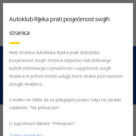
Autoklub Rijeka prati posjećenost svojih
stranica
Web stranica Autokluba Rijeka prati statističku
posjećenost svojih stranica isključivo radi dobivanja
051 212 442
Centrala
nužnih informacija o privlačnosti i uspješnosti svojih
Pon - Pet 08:00 - 16:00
stranica te pritom koristi uslugu treće strane pod nazivom
Google Analytics.
Rujevica 9/1, 51000 Rijeka
U koliko ne želite da se prikupljeni podaci šalju na obradu
odaberite "Ne prihvaćam".
Od 15. 11. obveza vožnje
sa zimskom opremom!
U suprotnom kliknite "Prihvaćam".
Zaštita podataka