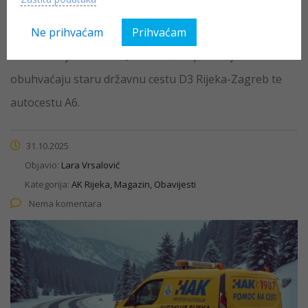
Zimska oprema obvezna je od 15. studenoga tekuće
godine do 15. travnja iduće godine na zimskim
Ne prihvaćam
Prihvaćam
dionicama javnih cesta, a na našem području
obuhvaćaju staru državnu cestu D3 Rijeka-Zagreb te
autocestu A6.
31.10.2025
Objavio:
Lara Vrsalović
Kategorija:
AK Rijeka, Magazin, Obavijesti
Nema komentara