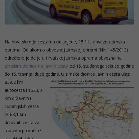
Na hrvatskim je cestama od srijede, 15.11., obvezna zimska
oprema. Odlukom o obveznoj zimskoj opremi (NN 145/2013)
određeno je da je u Hrvatskoj zimska oprema obvezna na
zimskim dionicama javnih cesta
od 15. studenoga tekuće godine
do 15. travnja iduće godine.
U zimske dionice javnih cesta ulazi
839,2 km
autocesta i 1523,3
km državnih i
županijskih cesta
te 68,1 km
državnih cesta za
tranzitni promet iz
trajektnih luka