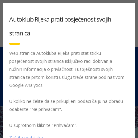
Autoklub Rijeka prati posjećenost svojih
stranica
Web stranica Autokluba Rijeka prati statističku
posjećenost svojih stranica isključivo radi dobivanja
051 212 442
Centrala
nužnih informacija o privlačnosti i uspješnosti svojih
Pon - Pet 08:00 - 16:00
stranica te pritom koristi uslugu treće strane pod nazivom
Google Analytics.
Rujevica 9/1, 51000 Rijeka
U koliko ne želite da se prikupljeni podaci šalju na obradu
odaberite "Ne prihvaćam".
U suprotnom kliknite "Prihvaćam".
Početna
Posljednje objavljene novosti
AK Rijeka
Od 15. 11.
obveza vožnje sa zimskom opremom!
zimska oprema
Zaštita podataka