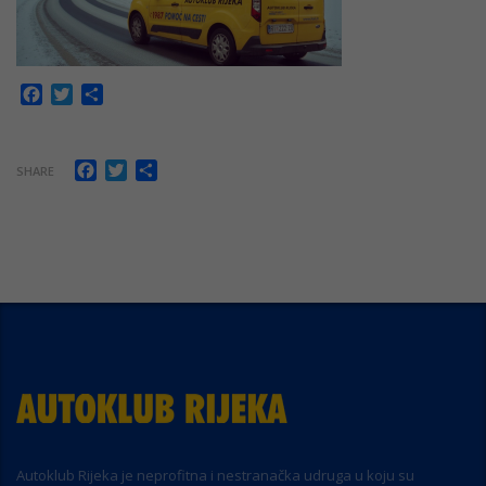
Facebook
Twitter
Share
Facebook
Twitter
Share
SHARE
Autoklub Rijeka je neprofitna i nestranačka udruga u koju su