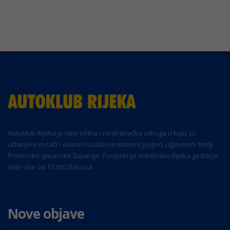
Autoklub Rijeka je neprofitna i nestranačka udruga u koju su
učlanjeni vozači i vlasnici vozila na motorni pogon, uglavnom žitelji
Primorsko-goranske županije. Povjerenje Autoklubu Rijeka godišnje
daje više od 17.000 članova.
Nove objave