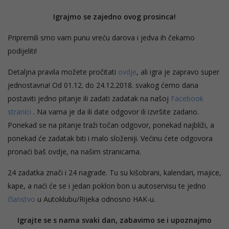
Igrajmo se zajedno ovog prosinca!
Pripremili smo vam punu vreću darova i jedva ih čekamo
podijeliti!
Detaljna pravila možete pročitati
ovdje
, ali igra je zapravo super
jednostavna! Od 01.12. do 24.12.2018. svakog ćemo dana
postaviti jedno pitanje ili zadati zadatak na našoj
Facebook
stranici
. Na vama je da ili date odgovor ili izvršite zadano.
Ponekad se na pitanje traži točan odgovor, ponekad najbliži, a
ponekad će zadatak biti i malo složeniji. Većinu ćete odgovora
pronaći baš ovdje, na našim stranicama.
24 zadatka znači i 24 nagrade. Tu su kišobrani, kalendari, majice,
kape, a naći će se i jedan poklon bon u autoservisu te jedno
članstvo
u Autoklubu/Rijeka odnosno HAK-u.
Igrajte se s nama svaki dan, zabavimo se i upoznajmo