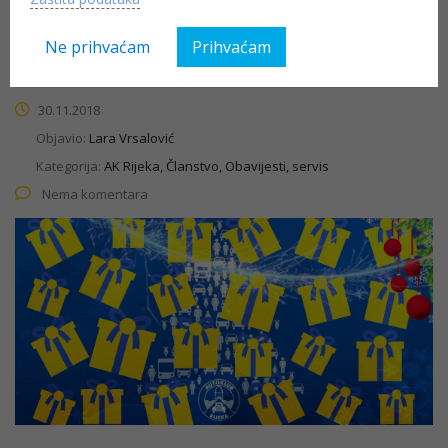
Sudjelujte u nagradnom natječaju na našoj Facebook
stranici, zabavite se i osvojite nagrade!
Ne prihvaćam
Prihvaćam
30.11.2018
Objavio:
Lara Vrsalović
Kategorija:
AK Rijeka, Članstvo, Obavijesti, servis
Nema komentara