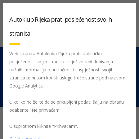
Autoklub Rijeka prati posjećenost svojih
stranica
Web stranica Autokluba Rijeka prati statističku
posjećenost svojih stranica isključivo radi dobivanja
051 212 442
Centrala
nužnih informacija o privlačnosti i uspješnosti svojih
Pon - Pet 08:00 - 16:00
stranica te pritom koristi uslugu treće strane pod nazivom
Google Analytics.
Rujevica 9/1, 51000 Rijeka
U koliko ne želite da se prikupljeni podaci šalju na obradu
odaberite "Ne prihvaćam".
Odbrojavamo s
Autoklubom Rijeka
U suprotnom kliknite "Prihvaćam".
Zaštita podataka