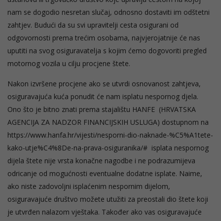
nam se dogodio nesretan slučaj, odnosno dostaviti im odštetni
zahtjev. Budući da su svi upravitelji cesta osigurani od
odgovornosti prema trećim osobama, najvjerojatnije će nas
uputiti na svog osiguravatelja s kojim ćemo dogovoriti pregled
motornog vozila u cilju procjene štete.
Nakon izvršene procjene ako se utvrdi osnovanost zahtjeva,
osiguravajuća kuća ponudit će nam isplatu nespornog djela.
Ono što je bitno znati prema stajalištu HANFE (HRVATSKA
AGENCIJA ZA NADZOR FINANCIJSKIH USLUGA) dostupnom na
https://www.hanfa.hr/vijesti/nesporni-dio-naknade-%C5%A1tete-
kako-utje%C4%8De-na-prava-osiguranika/# isplata nespornog
dijela štete nije vrsta konačne nagodbe i ne podrazumijeva
odricanje od mogućnosti eventualne dodatne isplate. Naime,
ako niste zadovoljni isplaćenim nespornim dijelom,
osiguravajuće društvo možete utužiti za preostali dio štete koji
je utvrđen nalazom vještaka. Također ako vas osiguravajuće