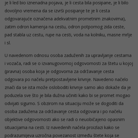
je li led bio iznenadna pojava, je li cesta bila posipane, je li bilo
dovoljno vremena da se izvrši posipanje te je li cesta
odgovarajuće označena adekvatnim prometnim znakovima),
zatim odron kamenja na cestu, odron potpornog zida ceste,
pad stabla uz cestu, rupe na cesti, voda na kolniku, masne mrlje
i sl.
U navedenom odnosu osoba zaduženih za upravljanje cestama
i vozača, radi se o izvanugovornoj odgovornosti za štetu u kojoj
(pravna) osoba koja je odgovorna za održavanje cesta
odgovara po načelu pretpostavljene krivnje. Navedeno načelo
znači da se ista može osloboditi krivnje samo ako dokaže da je
poduzela sve što je bila dužna učiniti kako bi se promet mogao
odvijati sigurno. S obzirom na situaciju može se dogoditi da
osoba zadužena za održavanje cesta odgovara i po načelu
objektive odgovornosti ako se radi o neuobičajeno opasnim
situacijama na cesti. Iz navedenih načela proizlazi kako se
podrazumijeva uzročna povezanost između štete koja se