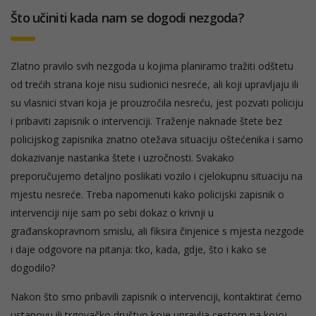
Što učiniti kada nam se dogodi nezgoda?
Zlatno pravilo svih nezgoda u kojima planiramo tražiti odštetu
od trećih strana koje nisu sudionici nesreće, ali koji upravljaju ili
su vlasnici stvari koja je prouzročila nesreću, jest pozvati policiju
i pribaviti zapisnik o intervenciji. Traženje naknade štete bez
policijskog zapisnika znatno otežava situaciju oštećenika i samo
dokazivanje nastanka štete i uzročnosti. Svakako
preporučujemo detaljno poslikati vozilo i cjelokupnu situaciju na
mjestu nesreće. Treba napomenuti kako policijski zapisnik o
intervenciji nije sam po sebi dokaz o krivnji u
građanskopravnom smislu, ali fiksira činjenice s mjesta nezgode
i daje odgovore na pitanja: tko, kada, gdje, što i kako se
dogodilo?
Nakon što smo pribavili zapisnik o intervenciji, kontaktirat ćemo
ustanovu ili trgovačko društvo koje upravlja cestom na kojoj