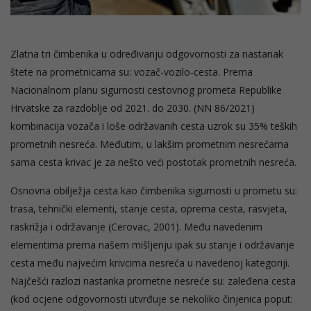
Zlatna tri čimbenika u određivanju odgovornosti za nastanak
štete na prometnicama su: vozač-vozilo-cesta. Prema
Nacionalnom planu sigurnosti cestovnog prometa Republike
Hrvatske za razdoblje od 2021. do 2030. (NN 86/2021)
kombinacija vozača i loše održavanih cesta uzrok su 35% teških
prometnih nesreća. Međutim, u lakšim prometnim nesrećama
sama cesta krivac je za nešto veći postotak prometnih nesreća.
Osnovna obilježja cesta kao čimbenika sigurnosti u prometu su:
trasa, tehnički elementi, stanje cesta, oprema cesta, rasvjeta,
raskrižja i održavanje (Cerovac, 2001). Među navedenim
elementima prema našem mišljenju ipak su stanje i održavanje
cesta među najvećim krivcima nesreća u navedenoj kategoriji.
Najčešći razlozi nastanka prometne nesreće su: zaleđena cesta
(kod ocjene odgovornosti utvrđuje se nekoliko činjenica poput: