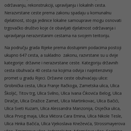
održavanju, rekonstrukciji, upravljanju i lokalnih cesta.
Nerazvrstane ceste prema zakonu spadaju u komunalnu
djelatnost, stoga jedinice lokalne samouprave mogu osnovati
trgovačko društvo koje će obavljati djelatnost održavanja i
upravljanja nerazvrstanim cestama na svojem teritoriju.
Na području grada Rijeke prema dostupnim podacima postoji
ukupno 647 cesta, a sukladno zakonu, razvrstane su u dvije
kategorije: državne i nerazvrstane ceste. Kategoriju državnih
cesta obuhvaća 40 cesta na kojima odvija i najintenzivniji
promet u gradu Rijeci. Državne ceste obuhvaćaju ulice:
Grobnička cesta, Ulica Franje Račkoga, Zametska ulica, Ulica
Školjić, Titov trg, Ulica Svilno, Ulica Ivana Ćikovića Belog, Ulica
Diračje, Ulica Dražice Zamet, Ulica Martinkovac, Ulica Bačići,
Ulica Sveti Kuzam, Ulica Alessandra Manzonija, Osječka ulica,
Ulica Prvog maja, Ulica Viktora Cara Emina, Ulica Nikole Tesle,
Ulica Hinka Bačića, Ulica Vjekoslava Kneževića, Strossmayerova