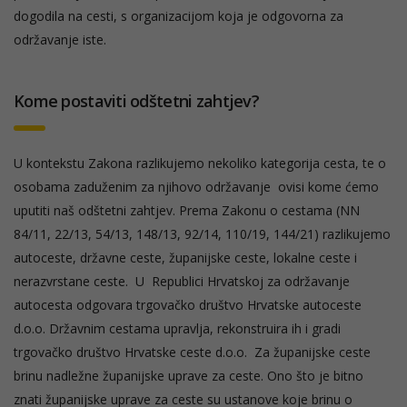
dogodila na cesti, s organizacijom koja je odgovorna za
održavanje iste.
Kome postaviti odštetni zahtjev?
U kontekstu Zakona razlikujemo nekoliko kategorija cesta, te o
osobama zaduženim za njihovo održavanje ovisi kome ćemo
uputiti naš odštetni zahtjev. Prema Zakonu o cestama (NN
84/11, 22/13, 54/13, 148/13, 92/14, 110/19, 144/21) razlikujemo
autoceste, državne ceste, županijske ceste, lokalne ceste i
nerazvrstane ceste. U Republici Hrvatskoj za održavanje
autocesta odgovara trgovačko društvo Hrvatske autoceste
d.o.o. Državnim cestama upravlja, rekonstruira ih i gradi
trgovačko društvo Hrvatske ceste d.o.o. Za županijske ceste
brinu nadležne županijske uprave za ceste. Ono što je bitno
znati županijske uprave za ceste su ustanove koje brinu o