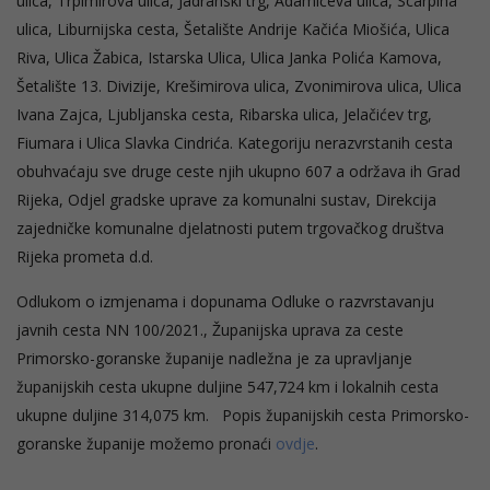
ulica, Trpimirova ulica, Jadranski trg, Adamićeva ulica, Scarpina
ulica, Liburnijska cesta, Šetalište Andrije Kačića Miošića, Ulica
Riva, Ulica Žabica, Istarska Ulica, Ulica Janka Polića Kamova,
Šetalište 13. Divizije, Krešimirova ulica, Zvonimirova ulica, Ulica
Ivana Zajca, Ljubljanska cesta, Ribarska ulica, Jelačićev trg,
Fiumara i Ulica Slavka Cindrića. Kategoriju nerazvrstanih cesta
obuhvaćaju sve druge ceste njih ukupno 607 a održava ih Grad
Rijeka, Odjel gradske uprave za komunalni sustav, Direkcija
zajedničke komunalne djelatnosti putem trgovačkog društva
Rijeka prometa d.d.
Odlukom o izmjenama i dopunama Odluke o razvrstavanju
javnih cesta NN 100/2021., Županijska uprava za ceste
Primorsko-goranske županije nadležna je za upravljanje
županijskih cesta ukupne duljine 547,724 km i lokalnih cesta
ukupne duljine 314,075 km. Popis županijskih cesta Primorsko-
goranske županije možemo pronaći
ovdje
.