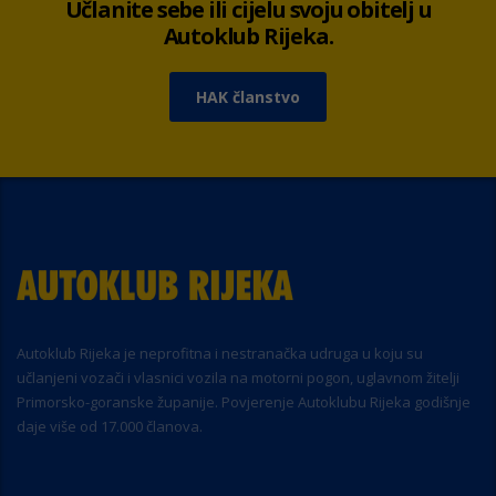
Učlanite sebe ili cijelu svoju obitelj u
Autoklub Rijeka.
HAK članstvo
Autoklub Rijeka je neprofitna i nestranačka udruga u koju su
učlanjeni vozači i vlasnici vozila na motorni pogon, uglavnom žitelji
Primorsko-goranske županije. Povjerenje Autoklubu Rijeka godišnje
daje više od 17.000 članova.