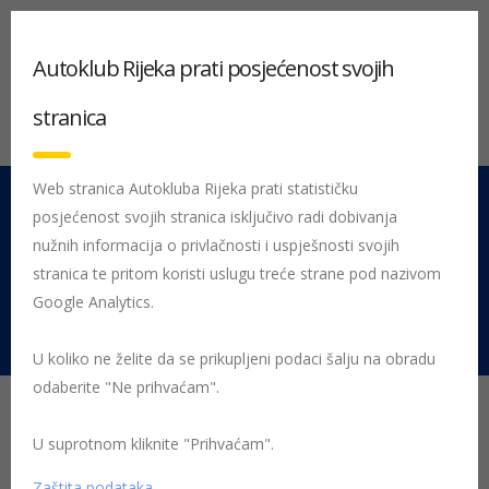
Autoklub Rijeka prati posjećenost svojih
stranica
Web stranica Autokluba Rijeka prati statističku
posjećenost svojih stranica isključivo radi dobivanja
051 212 442
Centrala
nužnih informacija o privlačnosti i uspješnosti svojih
Pon - Pet 08:00 - 16:00
stranica te pritom koristi uslugu treće strane pod nazivom
Google Analytics.
Rujevica 9/1, 51000 Rijeka
U koliko ne želite da se prikupljeni podaci šalju na obradu
odaberite "Ne prihvaćam".
Odgovornost za štetu
osoba koje održavaju
U suprotnom kliknite "Prihvaćam".
Zaštita podataka