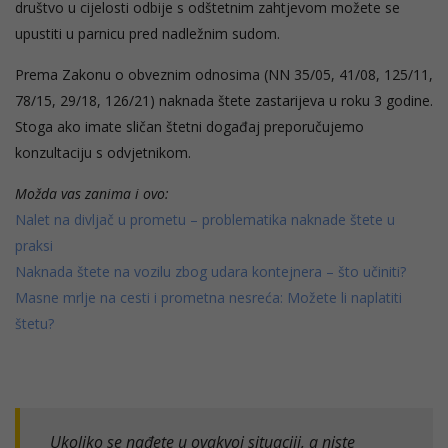
društvo u cijelosti odbije s odštetnim zahtjevom možete se
upustiti u parnicu pred nadležnim sudom.
Prema Zakonu o obveznim odnosima (NN 35/05, 41/08, 125/11,
78/15, 29/18, 126/21) naknada štete zastarijeva u roku 3 godine.
Stoga ako imate sličan štetni događaj preporučujemo
konzultaciju s odvjetnikom.
Možda vas zanima i ovo:
Nalet na divljač u prometu – problematika naknade štete u
praksi
Naknada štete na vozilu zbog udara kontejnera – što učiniti?
Masne mrlje na cesti i prometna nesreća: Možete li naplatiti
štetu?
Ukoliko se nađete u ovakvoj situaciji, a niste