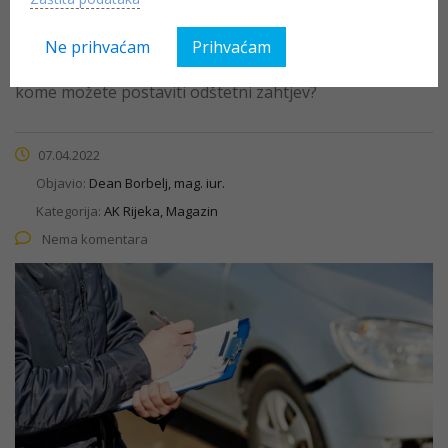
ceste
Ne prihvaćam
Prihvaćam
Odron kamenja, led, masna mrlja, rupa na cesti... kada i
kome možete postaviti odštetni zahtjev?
07.04.2022
Objavio:
Dean Borbelj, mag. iur.
Kategorija:
AK Rijeka, Magazin
Nema komentara