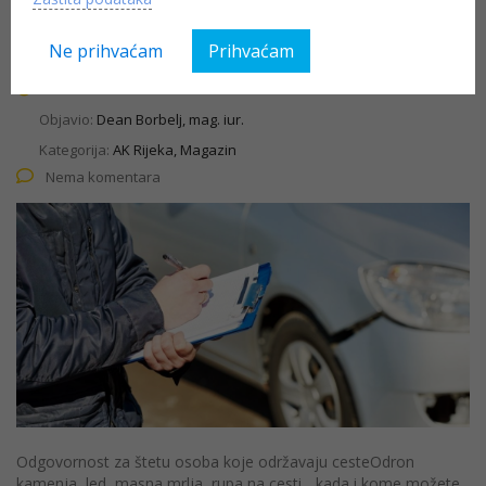
održavaju ceste
Ne prihvaćam
Prihvaćam
07.04.2022
Objavio:
Dean Borbelj, mag. iur.
Kategorija:
AK Rijeka, Magazin
Nema komentara
Odgovornost za štetu osoba koje održavaju cesteOdron
kamenja, led, masna mrlja, rupa na cesti... kada i kome možete