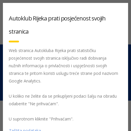
Autoklub Rijeka prati posjećenost svojih
stranica
Web stranica Autokluba Rijeka prati statističku
posjećenost svojih stranica isključivo radi dobivanja
051 212 442
Centrala
nužnih informacija o privlačnosti i uspješnosti svojih
Pon - Pet 08:00 - 16:00
stranica te pritom koristi uslugu treće strane pod nazivom
Google Analytics.
Rujevica 9/1, 51000 Rijeka
U koliko ne želite da se prikupljeni podaci šalju na obradu
odaberite "Ne prihvaćam".
Početna
Posljednje objavljene novosti
pravo i promet
U suprotnom kliknite "Prihvaćam".
Odgovornost za štetu osoba koje
Zaštita podataka