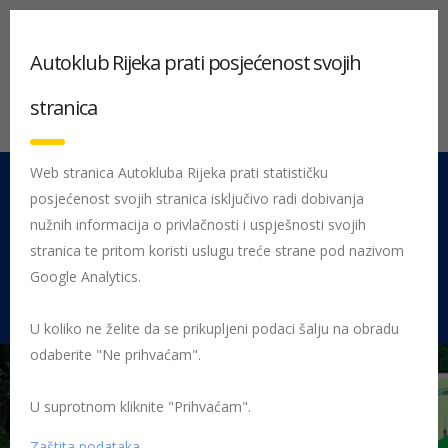
Autoklub Rijeka prati posjećenost svojih
stranica
Web stranica Autokluba Rijeka prati statističku
posjećenost svojih stranica isključivo radi dobivanja
051 212 442
Centrala
nužnih informacija o privlačnosti i uspješnosti svojih
Pon - Pet 08:00 - 16:00
stranica te pritom koristi uslugu treće strane pod nazivom
Google Analytics.
Rujevica 9/1, 51000 Rijeka
U koliko ne želite da se prikupljeni podaci šalju na obradu
odaberite "Ne prihvaćam".
U suprotnom kliknite "Prihvaćam".
Početna
Posljednje objavljene novosti
AK Rijeka
Održana
tradicionalna brdska utrka “26. Nagrada Stubičkih Toplica”
26.
Zaštita podataka