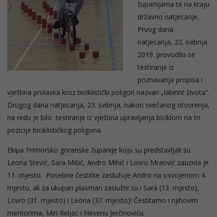
županijama te na kraju
državno natjecanje.
Prvog dana
natjecanja, 22. svibnja
2019. provodilo se
testiranje iz
poznavanja propisa i
vještina prolaska kroz biciklistički poligon nazvan „labirint života“.
Drugog dana natjecanja, 23. svibnja, nakon svečanog otvorenja,
na redu je bilo testiranje iz vještina upravljanja biciklom na tri
pozicije biciklističkog poligona.
Ekipa Primorsko goranske županije koju su predstavljali su
Leona Stević, Sara Mišić, Andro Mihić i Lovro Mraović zauzela je
11. mjesto. Posebne čestitke zaslužuje Andro na osvojenom 4.
mjestu, ali za ukupan plasman zaslužni su i Sara (13. mjesto),
Lovro (31. mjesto) i Leona (37. mjesto)! Čestitamo i njihovim
mentorima, Miri Reljac i Nevenu Jerčinoviću.