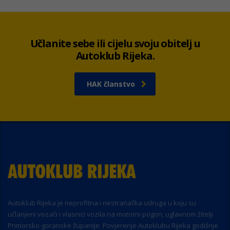
Učlanite sebe ili cijelu svoju obitelj u
Autoklub Rijeka.
HAK članstvo
Autoklub Rijeka je neprofitna i nestranačka udruga u koju su
učlanjeni vozači i vlasnici vozila na motorni pogon, uglavnom žitelji
Primorsko-goranske županije. Povjerenje Autoklubu Rijeka godišnje