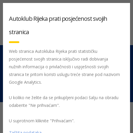
Autoklub Rijeka prati posjećenost svojih
stranica
Web stranica Autokluba Rijeka prati statističku
posjećenost svojih stranica isključivo radi dobivanja
051 212 442
Centrala
nužnih informacija o privlačnosti i uspješnosti svojih
Pon - Pet 08:00 - 16:00
stranica te pritom koristi uslugu treće strane pod nazivom
Google Analytics.
Rujevica 9/1, 51000 Rijeka
U koliko ne želite da se prikupljeni podaci šalju na obradu
odaberite "Ne prihvaćam".
Održano 27. državno
natjecanje „Sigurno u
U suprotnom kliknite "Prihvaćam".
Zaštita podataka