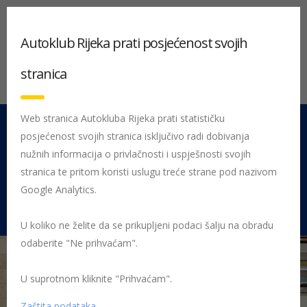
Autoklub Rijeka prati posjećenost svojih
stranica
Web stranica Autokluba Rijeka prati statističku
posjećenost svojih stranica isključivo radi dobivanja
051 212 442
Centrala
nužnih informacija o privlačnosti i uspješnosti svojih
Pon - Pet 08:00 - 16:00
stranica te pritom koristi uslugu treće strane pod nazivom
Google Analytics.
Rujevica 9/1, 51000 Rijeka
U koliko ne želite da se prikupljeni podaci šalju na obradu
odaberite "Ne prihvaćam".
U suprotnom kliknite "Prihvaćam".
Početna
Posljednje objavljene novosti
AK Rijeka
Održano 27.
državno natjecanje „Sigurno u prometu“
Sigurno u prometu 2019
Zaštita podataka