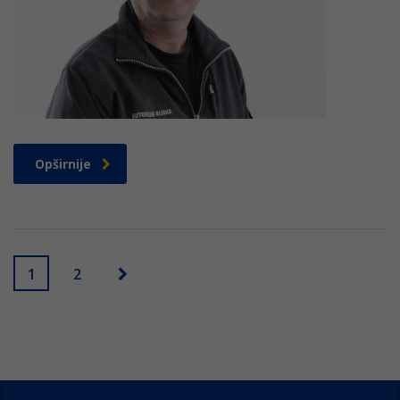
Opširnije
1
2