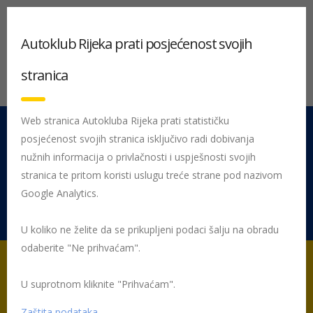
Autoklub Rijeka prati posjećenost svojih
stranica
Web stranica Autokluba Rijeka prati statističku
posjećenost svojih stranica isključivo radi dobivanja
051 212 442
Centrala
nužnih informacija o privlačnosti i uspješnosti svojih
Pon - Pet 08:00 - 16:00
stranica te pritom koristi uslugu treće strane pod nazivom
Google Analytics.
Rujevica 9/1, 51000 Rijeka
U koliko ne želite da se prikupljeni podaci šalju na obradu
odaberite "Ne prihvaćam".
U suprotnom kliknite "Prihvaćam".
Početna
Zaštita podataka