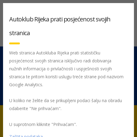
Autoklub Rijeka prati posjećenost svojih
stranica
Web stranica Autokluba Rijeka prati statističku
posjećenost svojih stranica isključivo radi dobivanja
051 212 442
Centrala
nužnih informacija o privlačnosti i uspješnosti svojih
Pon - Pet 08:00 - 16:00
stranica te pritom koristi uslugu treće strane pod nazivom
Google Analytics.
Rujevica 9/1, 51000 Rijeka
U koliko ne želite da se prikupljeni podaci šalju na obradu
odaberite "Ne prihvaćam".
U suprotnom kliknite "Prihvaćam".
Početna
Sportaši
Dubravka Zaharija
Zaštita podataka