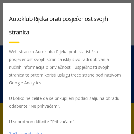
Autoklub Rijeka prati posjećenost svojih
stranica
Web stranica Autokluba Rijeka prati statističku
posjećenost svojih stranica isključivo radi dobivanja
051 212 442
Centrala
nužnih informacija o privlačnosti i uspješnosti svojih
Pon - Pet 08:00 - 16:00
stranica te pritom koristi uslugu treće strane pod nazivom
Google Analytics.
Rujevica 9/1, 51000 Rijeka
U koliko ne želite da se prikupljeni podaci šalju na obradu
odaberite "Ne prihvaćam".
U suprotnom kliknite "Prihvaćam".
Ivica Šepić
Zaštita podataka