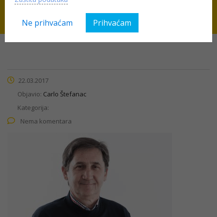
Ne prihvaćam
Prihvaćam
22.03.2017
Objavio:
Carlo Štefanac
Kategorija:
Nema komentara