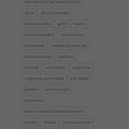
dani tehničke ispravnosti vozila
djeca
djeca u prometu
dnevna svjetla
gume
kazne
kontrolni pregled
korona virus
kronometar
maškarani autorally
maškarani rally
maškare
motocikl
motociklisti
osiguranje
osiguranje automobila
pari-bakar
pavlović
pravni savjeti
preventiva
priče iz riječke prometne povijesti
promet
propisi
propisi u europi