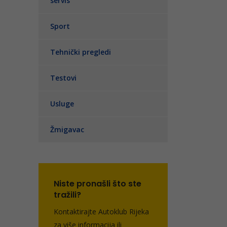
servis
Sport
Tehnički pregledi
Testovi
Usluge
Žmigavac
Niste pronašli što ste
tražili?
Kontaktirajte Autoklub Rijeka
za više informacija ili