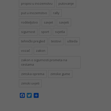
propisi u inozemstvu
putovanje
put u inozemstvo
rally
roditeljstvo
savjet
savjeti
sigurnost
sport
svjetla
tehnički pregled
testovi
ušteda
vozač
zakon
zakon o sigurnosti prometa na
cestama
zimska oprema
zimske gume
zimski uvjeti
Facebook
Twitter
Share