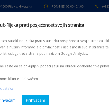
 51000 Rijeka, Hrvatska
PON-NED 00:00 - 24:00
(+38
ub Rijeka prati posjećenost svojih stranica
ki pregled
Pomoć na cesti
Servis
Preventiva
Spor
nica Autokluba Rijeka prati statističku posjećenost svojih stranica iskl
vanja nužnih informacija o privlačnosti i uspješnosti svojih stranica te
oristi uslugu treće strane pod nazivom Google Analytics.
OSV RIJEKA 2013.
WEB ISPIT SPRETNOSTI 5
TI 5
 ne želite da se prikupljeni podaci šalju na obradu odaberite "Ne prih
nom kliknite "Prihvaćam".
podataka
rihvaćam
Prihvaćam