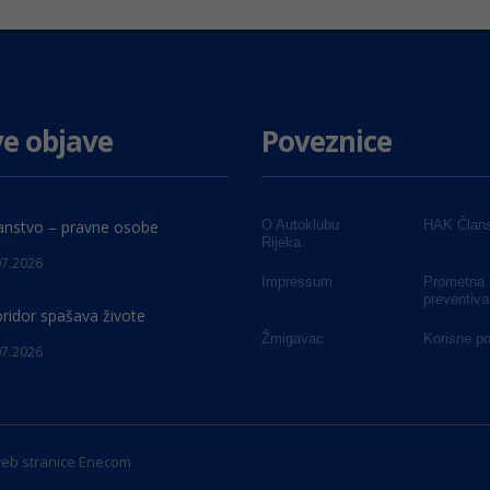
e objave
Poveznice
anstvo – pravne osobe
O Autoklubu
HAK Člans
Rijeka
07.2026
Impressum
Prometna
preventiva
oridor spašava živote
Žmigavac
Korisne p
07.2026
web stranice
Enecom