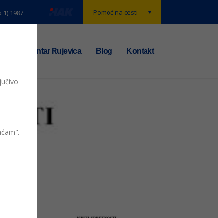
Pomoć na cesti
5 1) 1987
t
TS centar Rujevica
Blog
Kontakt
jučivo
vaćam".