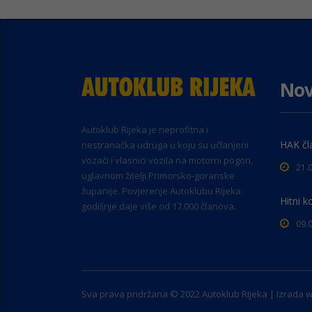
Nov
Autoklub Rijeka je neprofitna i
HAK čl
nestranačka udruga u koju su učlanjeni
vozači i vlasnici vozila na motorni pogon,
21.
uglavnom žitelji Primorsko-goranske
županije. Povjerenje Autoklubu Rijeka
Hitni k
godišnje daje više od 17.000 članova.
09.
Sva prava pridržana © 2022 Autoklub Rijeka | Izrada 