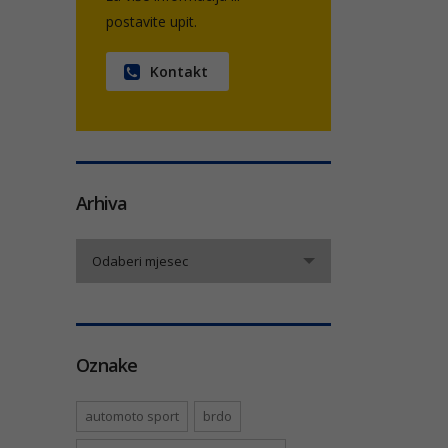
postavite upit.
Kontakt
Arhiva
Arhiva
Odaberi mjesec
Oznake
automoto sport
brdo