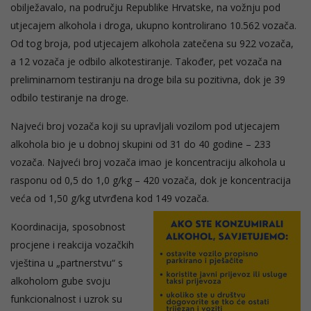
obilježavalo, na području Republike Hrvatske, na vožnju pod
utjecajem alkohola i droga, ukupno kontrolirano 10.562 vozača.
Od tog broja, pod utjecajem alkohola zatečena su 922 vozača,
a 12 vozača je odbilo alkotestiranje. Također, pet vozača na
preliminarnom testiranju na droge bila su pozitivna, dok je 39
odbilo testiranje na droge.
Najveći broj vozača koji su upravljali vozilom pod utjecajem
alkohola bio je u dobnoj skupini od 31 do 40 godine – 233
vozača. Najveći broj vozača imao je koncentraciju alkohola u
rasponu od 0,5 do 1,0 g/kg – 420 vozača, dok je koncentracija
veća od 1,50 g/kg utvrđena kod 149 vozača.
Koordinacija, sposobnost
procjene i reakcija vozačkih
vještina u „partnerstvu“ s
alkoholom gube svoju
funkcionalnost i uzrok su