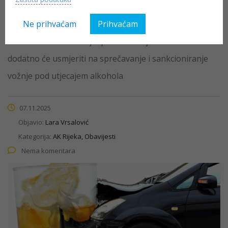
Tijekom predstojećeg vikenda, od 7. do 9. studenog te
na samo „Martinje“ 11. i 12. studenog 2025. godine,
Ne prihvaćam
Prihvaćam
Ministarstvo unutarnjih poslova svoje aktivnosti
dodatno će usmjeriti na sprečavanje i sankcioniranje
vožnje pod utjecajem alkohola
07.11.2025
Objavio:
Lara Vrsalović
Kategorija:
AK Rijeka, Obavijesti
Nema komentara