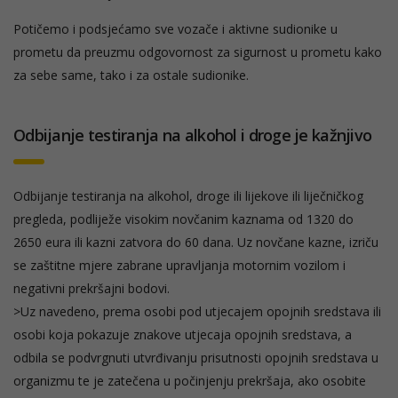
Potičemo i podsjećamo sve vozače i aktivne sudionike u
prometu da preuzmu odgovornost za sigurnost u prometu kako
za sebe same, tako i za ostale sudionike.
Odbijanje testiranja na alkohol i droge je kažnjivo
Odbijanje testiranja na alkohol, droge ili lijekove ili liječničkog
pregleda, podliježe visokim novčanim kaznama od 1320 do
2650 eura ili kazni zatvora do 60 dana. Uz novčane kazne, izriču
se zaštitne mjere zabrane upravljanja motornim vozilom i
negativni prekršajni bodovi.
>Uz navedeno, prema osobi pod utjecajem opojnih sredstava ili
osobi koja pokazuje znakove utjecaja opojnih sredstava, a
odbila se podvrgnuti utvrđivanju prisutnosti opojnih sredstava u
organizmu te je zatečena u počinjenju prekršaja, ako osobite