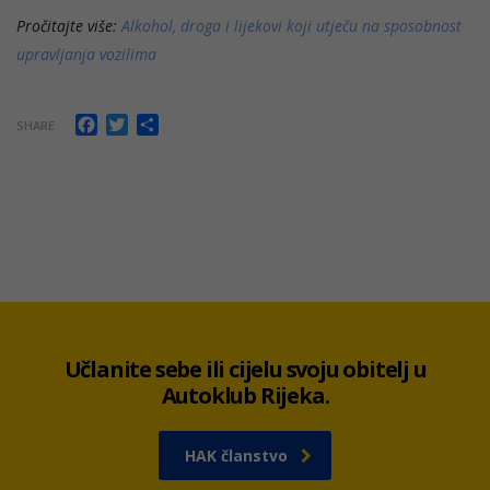
Pročitajte više:
Alkohol, droga i lijekovi koji utječu na sposobnost
upravljanja vozilima
Facebook
Twitter
Share
SHARE
Učlanite sebe ili cijelu svoju obitelj u
Autoklub Rijeka.
HAK članstvo