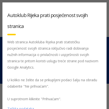
Autoklub Rijeka prati posjećenost svojih
stranica
Web stranica Autokluba Rijeka prati statističku
posjećenost svojih stranica isključivo radi dobivanja
051 212 442
Centrala
nužnih informacija o privlačnosti i uspješnosti svojih
Pon - Pet 08:00 - 16:00
stranica te pritom koristi uslugu treće strane pod nazivom
Google Analytics.
Rujevica 9/1, 51000 Rijeka
U koliko ne želite da se prikupljeni podaci šalju na obradu
odaberite "Ne prihvaćam".
„Martinje“ – pojačani
nadzor vozača
U suprotnom kliknite "Prihvaćam".
Zaštita podataka