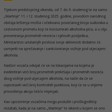
Tijekom predstojećeg vikenda, od 7. do 9. studenog te na samo
„Martinje“ 11. i 12. studenog 2025. godine, povodom narodnog
običaja krštenja mošta i očekivano povećanog broja sudionika u
cestovnom prometu koji će konzumirati alkoholna pića, a u cilju
preveniranja prometnih nesreća i njihovih posljedica,
Ministarstvo unutarnjih poslova svoje aktivnosti dodatno će
usmjeriti na sprečavanje i sankcioniranje vožnje pod utjecajem
alkohola.
Nadzor vozača odvijat će se na lokacijama na kojima je
evidentiran veći broj prometnih prekršaja i prometnih nesreća
zbog vožnje pod utjecajem alkohola, na način da će se
uspostaviti veći broj kontrolnih punktova, koji će se u vrijeme
provođenja akcija češće mijenjati.
Kao upozorenje vozačima mogu poslužiti i prošlogodišnji
rezultati, kada je na samo „Martinje“ te vikend u kojem se ono