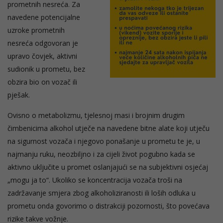
prometnih nesreća. Za
navedene potencijalne
uzroke prometnih
nesreća odgovoran je
upravo čovjek, aktivni
sudionik u prometu, bez
obzira bio on vozač ili
pješak.
Ovisno o metabolizmu, tjelesnoj masi i brojnim drugim
čimbenicima alkohol utječe na navedene bitne alate koji utječu
na sigurnost vozača i njegovo ponašanje u prometu te je, u
najmanju ruku, neozbiljno i za cijeli život pogubno kada se
aktivno uključite u promet oslanjajući se na subjektivni osjećaj
„mogu ja to“. Ukoliko se koncentracija vozača troši na
zadržavanje smjera zbog alkoholiziranosti ili loših odluka u
prometu onda govorimo o distrakciji pozornosti, što povećava
rizike takve vožnje.