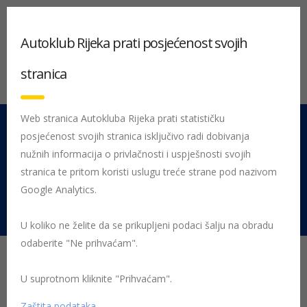
Autoklub Rijeka prati posjećenost svojih
stranica
Web stranica Autokluba Rijeka prati statističku
posjećenost svojih stranica isključivo radi dobivanja
051 212 442
Centrala
nužnih informacija o privlačnosti i uspješnosti svojih
Pon - Pet 08:00 - 16:00
stranica te pritom koristi uslugu treće strane pod nazivom
Google Analytics.
Rujevica 9/1, 51000 Rijeka
U koliko ne želite da se prikupljeni podaci šalju na obradu
odaberite "Ne prihvaćam".
U suprotnom kliknite "Prihvaćam".
Početna
Posljednje objavljene novosti
AK Rijeka
9 praktičnih
poklona za vozače koji olakšavaju vožnju i povećavaju sigurnost
Zaštita podataka